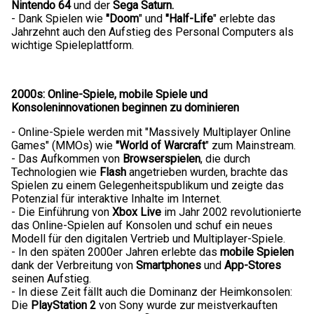
Nintendo 64
und der
Sega Saturn.
- Dank Spielen wie
"Doom
" und
"Half-Life
" erlebte das
Jahrzehnt auch den Aufstieg des Personal Computers als
wichtige Spieleplattform.
2000s: Online-Spiele, mobile Spiele und
Konsoleninnovationen beginnen zu dominieren
- Online-Spiele werden mit "Massively Multiplayer Online
Games" (MMOs) wie
"World of Warcraft
" zum Mainstream.
- Das Aufkommen von
Browserspielen
, die durch
Technologien wie
Flash
angetrieben wurden, brachte das
Spielen zu einem Gelegenheitspublikum und zeigte das
Potenzial für interaktive Inhalte im Internet.
- Die Einführung von
Xbox Live
im Jahr 2002 revolutionierte
das Online-Spielen auf Konsolen und schuf ein neues
Modell für den digitalen Vertrieb und Multiplayer-Spiele.
- In den späten 2000er Jahren erlebte das
mobile Spielen
dank der Verbreitung von
Smartphones
und
App-Stores
seinen Aufstieg.
- In diese Zeit fällt auch die Dominanz der Heimkonsolen:
Die
PlayStation 2
von Sony wurde zur meistverkauften