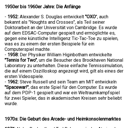
1950er bis 1960er Jahre: Die Anfänge
-
1952:
Alexander S. Douglas entwickelt
"OXO
", auch
bekannt als "Noughts and Crosses", als Teil seiner
Doktorarbeit an der Universität von Cambridge. Es wurde
auf dem EDSAC-Computer gespielt und ermöglichte es,
gegen eine künstliche Intelligenz Tic-Tac-Toe zu spielen,
was es zu einem der ersten Beispiele für ein
Computerspiel machte.
-
1958:
Der Physiker William Higinbotham entwickelte
"Tennis for Two"
, um die Besucher des Brookhaven National
Laboratory zu unterhalten. Diese einfache Tennissimulation,
die auf einem Oszilloskop angezeigt wird, gilt als eines der
ersten Videospiele.
-
1962:
Steve Russell und sein Team am MIT entwickeln
"Spacewar!"
, das erste Spiel für den Computer. Es wurde
auf dem PDP-1 gespielt und war ein Weltraumkampfspiel
für zwei Spieler, das in akademischen Kreisen sehr beliebt
wurde.
1970s: Die Geburt des Arcade- und Heimkonsolenmarktes