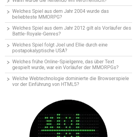
Wann wurde die Nintendo Wii veröffentlicht?
Welches Spiel aus dem Jahr 2004 wurde das
beliebteste MMORPG?
Welches Spiel aus dem Jahr 2012 gilt als Vorläufer des
Battle-Royale-Genres?
Welches Spiel folgt Joel und Ellie durch eine
postapokalyptische USA?
Welches frühe Online-Spielgenre, das über Text
gespielt wurde, war ein Vorläufer der MMORPGs?
Welche Webtechnologie dominierte die Browserspiele
vor der Einführung von HTML5?