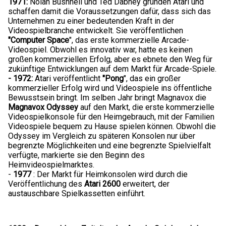
1971:
Nolan Bushnell und Ted Dabney gründen Atari und
schaffen damit die Voraussetzungen dafür, dass sich das
Unternehmen zu einer bedeutenden Kraft in der
Videospielbranche entwickelt. Sie veröffentlichen
"Computer Space
", das erste kommerzielle Arcade-
Videospiel. Obwohl es innovativ war, hatte es keinen
großen kommerziellen Erfolg, aber es ebnete den Weg für
zukünftige Entwicklungen auf dem Markt für Arcade-Spiele.
- 1972:
Atari veröffentlicht
"Pong
", das ein großer
kommerzieller Erfolg wird und Videospiele ins öffentliche
Bewusstsein bringt. Im selben Jahr bringt Magnavox die
Magnavox Odyssey
auf den Markt, die erste kommerzielle
Videospielkonsole für den Heimgebrauch, mit der Familien
Videospiele bequem zu Hause spielen können. Obwohl die
Odyssey im Vergleich zu späteren Konsolen nur über
begrenzte Möglichkeiten und eine begrenzte Spielvielfalt
verfügte, markierte sie den Beginn des
Heimvideospielmarktes.
-
1977
: Der Markt für Heimkonsolen wird durch die
Veröffentlichung des
Atari 2600
erweitert, der
austauschbare Spielkassetten einführt.