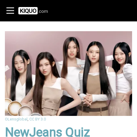
KIQUO
.com
OLensglobal
,
CC BY 3.0
NewJeans Quiz