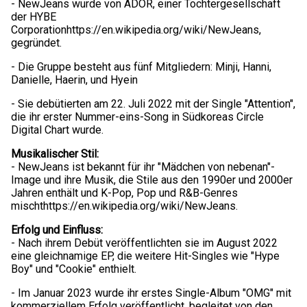
- NewJeans wurde von ADOR, einer Tochtergesellschaft
der HYBE
Corporationhttps://en.wikipedia.org/wiki/NewJeans,
gegründet.
- Die Gruppe besteht aus fünf Mitgliedern: Minji, Hanni,
Danielle, Haerin, und Hyein
- Sie debütierten am 22. Juli 2022 mit der Single "Attention",
die ihr erster Nummer-eins-Song in Südkoreas Circle
Digital Chart wurde.
Musikalischer Stil:
- NewJeans ist bekannt für ihr "Mädchen von nebenan"-
Image und ihre Musik, die Stile aus den 1990er und 2000er
Jahren enthält und K-Pop, Pop und R&B-Genres
mischthttps://en.wikipedia.org/wiki/NewJeans.
Erfolg und Einfluss:
- Nach ihrem Debüt veröffentlichten sie im August 2022
eine gleichnamige EP, die weitere Hit-Singles wie "Hype
Boy" und "Cookie" enthielt.
- Im Januar 2023 wurde ihr erstes Single-Album "OMG" mit
kommerziellem Erfolg veröffentlicht, begleitet von den