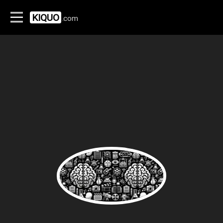
KIQUO
.com