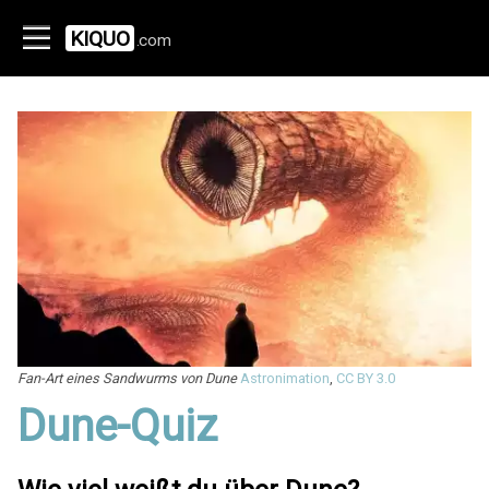
KIQUO
.com
Fan-Art eines Sandwurms von Dune
Astronimation
,
CC BY 3.0
Dune-Quiz