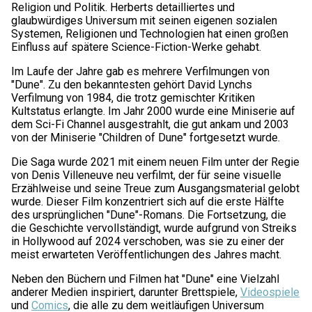
Religion und Politik. Herberts detailliertes und
glaubwürdiges Universum mit seinen eigenen sozialen
Systemen, Religionen und Technologien hat einen großen
Einfluss auf spätere Science-Fiction-Werke gehabt.
Im Laufe der Jahre gab es mehrere Verfilmungen von
"Dune". Zu den bekanntesten gehört David Lynchs
Verfilmung von 1984, die trotz gemischter Kritiken
Kultstatus erlangte. Im Jahr 2000 wurde eine Miniserie auf
dem Sci-Fi Channel ausgestrahlt, die gut ankam und 2003
von der Miniserie "Children of Dune" fortgesetzt wurde.
Die Saga wurde 2021 mit einem neuen Film unter der Regie
von Denis Villeneuve neu verfilmt, der für seine visuelle
Erzählweise und seine Treue zum Ausgangsmaterial gelobt
wurde. Dieser Film konzentriert sich auf die erste Hälfte
des ursprünglichen "Dune"-Romans. Die Fortsetzung, die
die Geschichte vervollständigt, wurde aufgrund von Streiks
in Hollywood auf 2024 verschoben, was sie zu einer der
meist erwarteten Veröffentlichungen des Jahres macht.
Neben den Büchern und Filmen hat "Dune" eine Vielzahl
anderer Medien inspiriert, darunter Brettspiele,
Videospiele
und
Comics
, die alle zu dem weitläufigen Universum