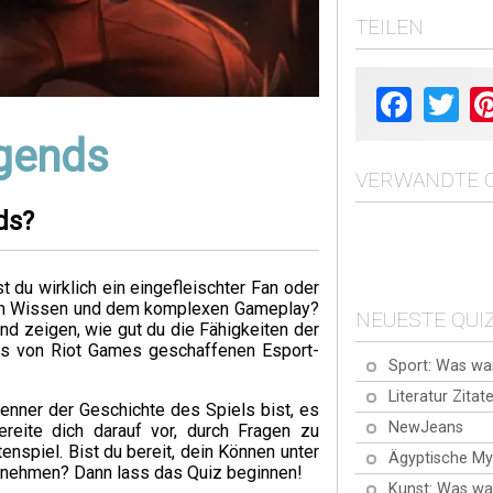
TEILEN
Facebook
Twit
egends
VERWANDTE Q
ds?
 du wirklich ein eingefleischter Fan oder
chem Wissen und dem komplexen Gameplay?
NEUESTE QUI
nd zeigen, wie gut du die Fähigkeiten der
es von Riot Games geschaffenen Esport-
Sport: Was wa
Literatur Zitat
Kenner der Geschichte des Spiels bist, es
NewJeans
ereite dich darauf vor, durch Fragen zu
enspiel. Bist du bereit, dein Können unter
Ägyptische My
unehmen? Dann lass das Quiz beginnen!
Kunst: Was wa