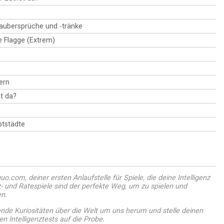
Zaubersprüche und -tränke
ie Flagge (Extrem)
ern
t da?
tstädte
o.com, deiner ersten Anlaufstelle für Spiele, die deine Intelligenz
- und Ratespiele sind der perfekte Weg, um zu spielen und
en.
ende Kuriositäten über die Welt um uns herum und stelle deinen
n Intelligenztests auf die Probe.