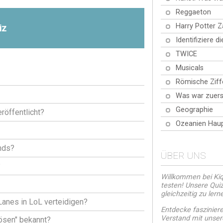
Reggaeton
Harry Potter 
iz
Identifiziere d
TWICE
Musicals
Römische Ziff
Was war zuers
Geographie
röffentlicht?
Ozeanien Haup
nds?
ÜBER UNS
?
Willkommen bei Kiqu
testen! Unsere Quiz
gleichzeitig zu lern
Lanes in LoL verteidigen?
Entdecke faszinier
Verstand mit unsere
ösen" bekannt?