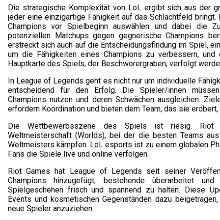
Die strategische Komplexität von LoL ergibt sich aus der
jeder eine einzigartige Fähigkeit auf das Schlachtfeld bringt
Champions vor Spielbeginn auswählen und dabei die 
potenziellen Matchups gegen gegnerische Champions berü
erstreckt sich auch auf die Entscheidungsfindung im Spiel, e
um die Fähigkeiten eines Champions zu verbessern, und d
Hauptkarte des Spiels, der Beschwörergraben, verfolgt werde
In League of Legends geht es nicht nur um individuelle Fähi
entscheidend für den Erfolg. Die Spieler/innen müssen
Champions nutzen und deren Schwächen ausgleichen. Ziel
erfordern Koordination und bieten dem Team, das sie erobert, 
Die Wettbewerbsszene des Spiels ist riesig. Riot 
Weltmeisterschaft (Worlds), bei der die besten Teams aus
Weltmeisters kämpfen. LoL esports ist zu einem globalen P
Fans die Spiele live und online verfolgen.
Riot Games hat League of Legends seit seiner Veröffentli
Champions hinzugefügt, bestehende überarbeitet und
Spielgeschehen frisch und spannend zu halten. Diese U
Events und kosmetischen Gegenständen dazu beigetragen, e
neue Spieler anzuziehen.