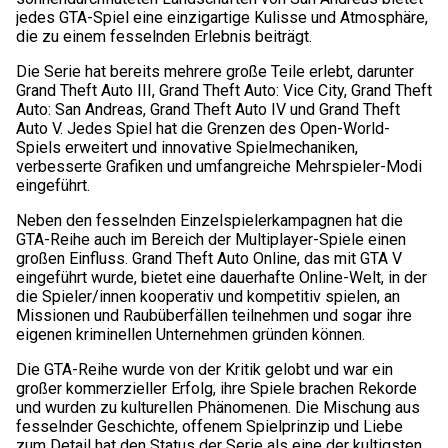
jedes GTA-Spiel eine einzigartige Kulisse und Atmosphäre,
die zu einem fesselnden Erlebnis beiträgt.
Die Serie hat bereits mehrere große Teile erlebt, darunter
Grand Theft Auto III, Grand Theft Auto: Vice City, Grand Theft
Auto: San Andreas, Grand Theft Auto IV und Grand Theft
Auto V. Jedes Spiel hat die Grenzen des Open-World-
Spiels erweitert und innovative Spielmechaniken,
verbesserte Grafiken und umfangreiche Mehrspieler-Modi
eingeführt.
Neben den fesselnden Einzelspielerkampagnen hat die
GTA-Reihe auch im Bereich der Multiplayer-Spiele einen
großen Einfluss. Grand Theft Auto Online, das mit GTA V
eingeführt wurde, bietet eine dauerhafte Online-Welt, in der
die Spieler/innen kooperativ und kompetitiv spielen, an
Missionen und Raubüberfällen teilnehmen und sogar ihre
eigenen kriminellen Unternehmen gründen können.
Die GTA-Reihe wurde von der Kritik gelobt und war ein
großer kommerzieller Erfolg, ihre Spiele brachen Rekorde
und wurden zu kulturellen Phänomenen. Die Mischung aus
fesselnder Geschichte, offenem Spielprinzip und Liebe
zum Detail hat den Status der Serie als eine der kultigsten