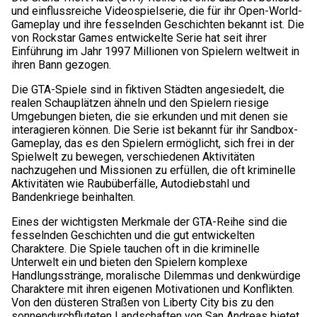
und einflussreiche Videospielserie, die für ihr Open-World-
Gameplay und ihre fesselnden Geschichten bekannt ist. Die
von Rockstar Games entwickelte Serie hat seit ihrer
Einführung im Jahr 1997 Millionen von Spielern weltweit in
ihren Bann gezogen.
Die GTA-Spiele sind in fiktiven Städten angesiedelt, die
realen Schauplätzen ähneln und den Spielern riesige
Umgebungen bieten, die sie erkunden und mit denen sie
interagieren können. Die Serie ist bekannt für ihr Sandbox-
Gameplay, das es den Spielern ermöglicht, sich frei in der
Spielwelt zu bewegen, verschiedenen Aktivitäten
nachzugehen und Missionen zu erfüllen, die oft kriminelle
Aktivitäten wie Raubüberfälle, Autodiebstahl und
Bandenkriege beinhalten.
Eines der wichtigsten Merkmale der GTA-Reihe sind die
fesselnden Geschichten und die gut entwickelten
Charaktere. Die Spiele tauchen oft in die kriminelle
Unterwelt ein und bieten den Spielern komplexe
Handlungsstränge, moralische Dilemmas und denkwürdige
Charaktere mit ihren eigenen Motivationen und Konflikten.
Von den düsteren Straßen von Liberty City bis zu den
sonnendurchfluteten Landschaften von San Andreas bietet