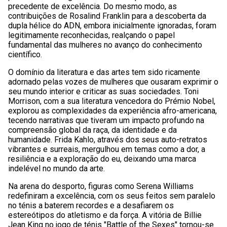
precedente de excelência. Do mesmo modo, as
contribuições de Rosalind Franklin para a descoberta da
dupla hélice do ADN, embora inicialmente ignoradas, foram
legitimamente reconhecidas, realçando o papel
fundamental das mulheres no avanço do conhecimento
científico.
O domínio da literatura e das artes tem sido ricamente
adornado pelas vozes de mulheres que ousaram exprimir o
seu mundo interior e criticar as suas sociedades. Toni
Morrison, com a sua literatura vencedora do Prémio Nobel,
explorou as complexidades da experiência afro-americana,
tecendo narrativas que tiveram um impacto profundo na
compreensão global da raça, da identidade e da
humanidade. Frida Kahlo, através dos seus auto-retratos
vibrantes e surreais, mergulhou em temas como a dor, a
resiliência e a exploração do eu, deixando uma marca
indelével no mundo da arte.
Na arena do desporto, figuras como Serena Williams
redefiniram a excelência, com os seus feitos sem paralelo
no ténis a baterem recordes e a desafiarem os
estereótipos do atletismo e da força. A vitória de Billie
Jean King no jogo de ténis "Battle of the Sexes" tornou-se