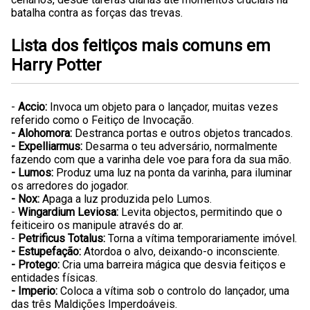
batalha contra as forças das trevas.
Lista dos feitiços mais comuns em
Harry Potter
-
Accio:
Invoca um objeto para o lançador, muitas vezes
referido como o Feitiço de Invocação.
- Alohomora:
Destranca portas e outros objetos trancados.
- Expelliarmus:
Desarma o teu adversário, normalmente
fazendo com que a varinha dele voe para fora da sua mão.
- Lumos:
Produz uma luz na ponta da varinha, para iluminar
os arredores do jogador.
- Nox:
Apaga a luz produzida pelo Lumos.
-
Wingardium Leviosa:
Levita objectos, permitindo que o
feiticeiro os manipule através do ar.
-
Petrificus Totalus:
Torna a vítima temporariamente imóvel.
- Estupefação:
Atordoa o alvo, deixando-o inconsciente.
- Protego:
Cria uma barreira mágica que desvia feitiços e
entidades físicas.
- Imperio:
Coloca a vítima sob o controlo do lançador, uma
das três Maldições Imperdoáveis.