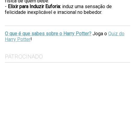
física de quem bebe.
-
Elixir para Induzir Euforia:
induz uma sensação de
felicidade inexplicável e irracional no bebedor.
O que é que sabes sobre o Harry Potter?
Joga o
Quiz do
Harry Potter
!
PATROCINADO