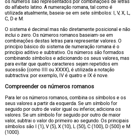
os números são representados por combinações de letras
do alfabeto latino. A numeração romana, tal como é
utilizada atualmente, baseia-se em sete símbolos: I, V, X, L,
C, D e M.
O sistema é decimal mas não diretamente posicional e não
inclui o zero. Os números romanos baseiam-se em
combinações destas letras para representar valores. O
princípio básico do sistema de numeração romana é o
princípio aditivo e subtrativo. Os números são formados
combinando símbolos e adicionando os seus valores, mas
para evitar que quatro caracteres sejam repetidos em
sucessão (como IIII ou XXXX), é utilizada a notação
subtractiva: por exemplo, IV é quatro e IX é nove.
Compreender os números romanos
Para ler os números romanos, combina os símbolos e os
seus valores a partir da esquerda. Se um símbolo for
seguido por outro de valor igual ou inferior, adiciona os
valores. Se um símbolo for seguido por outro de maior
valor, subtrai o valor do primeiro ao segundo. Os principais
símbolos são I (1), V (5), X (10), L (50), C (100), D (500) e M
(1000).