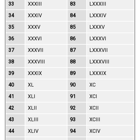
33
XXXIII
83
LXXXIII
34
XXXIV
84
LXXXIV
35
XXXV
85
LXXXV
36
XXXVI
86
LXXXVI
37
XXXVII
87
LXXXVII
38
XXXVIII
88
LXXXVIII
39
XXXIX
89
LXXXIX
40
XL
90
XC
41
XLI
91
XCI
42
XLII
92
XCII
43
XLIII
93
XCIII
44
XLIV
94
XCIV