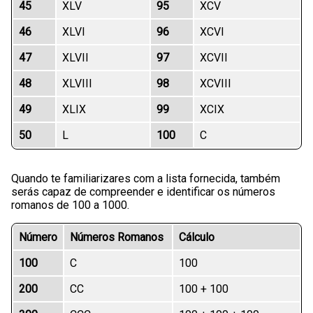
45
XLV
95
XCV
46
XLVI
96
XCVI
47
XLVII
97
XCVII
48
XLVIII
98
XCVIII
49
XLIX
99
XCIX
50
L
100
C
Quando te familiarizares com a lista fornecida, também
serás capaz de compreender e identificar os números
romanos de 100 a 1000.
Número
Números Romanos
Cálculo
100
C
100
200
CC
100 + 100