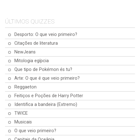
Mulheres Extraordinárias
Geografia
Mergulha nas histórias de
Capitais da América
És um génio da geografia ou
mulheres que fizeram história
Descobre as capitais das
queres apenas aperfeiçoar o teu
em vários campos. Desde
ÚLTIMOS QUIZZES
Américas neste cativante quiz!
conhecimento do mundo? Bem,
cientistas inovadoras a líderes
Viaja pela América do Norte,
estás com sorte! É hora do teste
transformadoras, testa os teus
Desporto: O que veio primeiro?
Central e do Sul e testa os teus
de Geografia! Aperta o cinto e
conhecimentos sobre os seus
conhecimentos geográficos.
prepara-te para explorar o globo!
legados notáveis. Estás pronto
Citações de literatura
para te inspirares?
NewJeans
Mitologia egípcia
Que tipo de Pokémon és tu?
Arte: O que é que veio primeiro?
Reggaeton
Feitiços e Poções de Harry Potter
Identifica a bandeira (Extremo)
TWICE
Musicais
O que veio primeiro?
Capitais da Oceânia