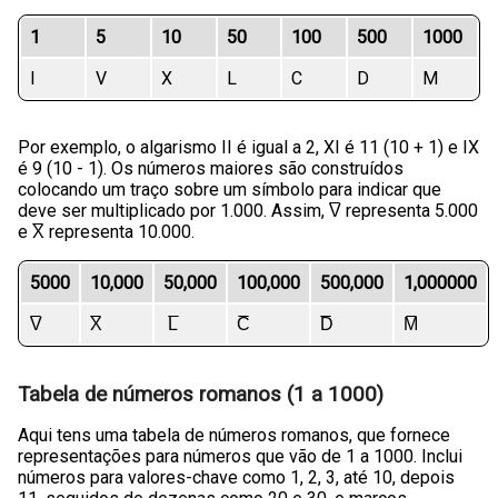
1
5
10
50
100
500
1000
I
V
X
L
C
D
M
Por exemplo, o algarismo II é igual a 2, XI é 11 (10 + 1) e IX
é 9 (10 - 1). Os números maiores são construídos
colocando um traço sobre um símbolo para indicar que
deve ser multiplicado por 1.000. Assim, V̅ representa 5.000
e X̅ representa 10.000.
5000
10,000
50,000
100,000
500,000
1,000000
V̅
X̅
L̅
C̅
D̅
M̅
Tabela de números romanos (1 a 1000)
Aqui tens uma tabela de números romanos, que fornece
representações para números que vão de 1 a 1000. Inclui
números para valores-chave como 1, 2, 3, até 10, depois