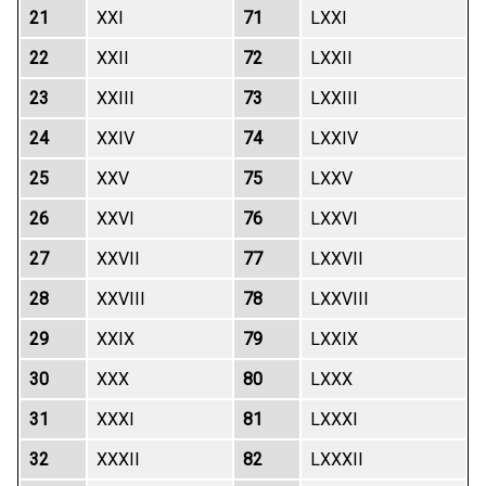
21
XXI
71
LXXI
22
XXII
72
LXXII
23
XXIII
73
LXXIII
24
XXIV
74
LXXIV
25
XXV
75
LXXV
26
XXVI
76
LXXVI
27
XXVII
77
LXXVII
28
XXVIII
78
LXXVIII
29
XXIX
79
LXXIX
30
XXX
80
LXXX
31
XXXI
81
LXXXI
32
XXXII
82
LXXXII