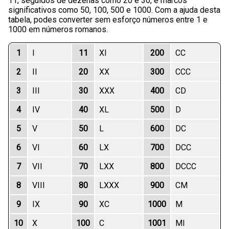
11, seguidos de dezenas como 20 e 30, e marcos
significativos como 50, 100, 500 e 1000. Com a ajuda desta
tabela, podes converter sem esforço números entre 1 e
1000 em números romanos.
1
I
11
XI
200
CC
2
II
20
XX
300
CCC
3
III
30
XXX
400
CD
4
IV
40
XL
500
D
5
V
50
L
600
DC
6
VI
60
LX
700
DCC
7
VII
70
LXX
800
DCCC
8
VIII
80
LXXX
900
CM
9
IX
90
XC
1000
M
10
X
100
C
1001
MI