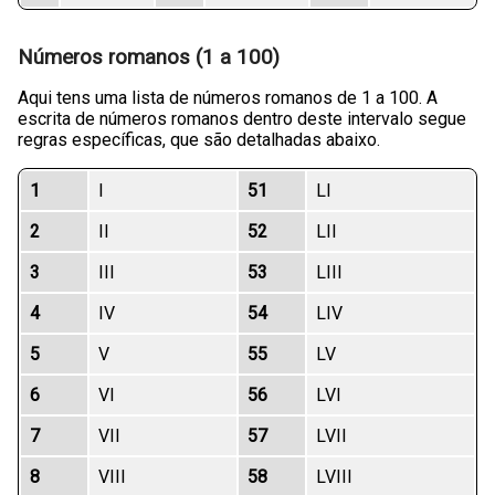
Números romanos (1 a 100)
Aqui tens uma lista de números romanos de 1 a 100. A
escrita de números romanos dentro deste intervalo segue
regras específicas, que são detalhadas abaixo.
1
I
51
LI
2
II
52
LII
3
III
53
LIII
4
IV
54
LIV
5
V
55
LV
6
VI
56
LVI
7
VII
57
LVII
8
VIII
58
LVIII