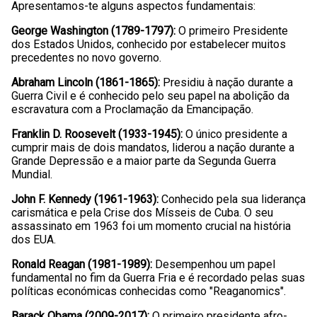
Apresentamos-te alguns aspectos fundamentais:
George Washington (1789-1797):
O primeiro Presidente
dos Estados Unidos, conhecido por estabelecer muitos
precedentes no novo governo.
Abraham Lincoln (1861-1865):
Presidiu à nação durante a
Guerra Civil e é conhecido pelo seu papel na abolição da
escravatura com a Proclamação da Emancipação.
Franklin D. Roosevelt (1933-1945):
O único presidente a
cumprir mais de dois mandatos, liderou a nação durante a
Grande Depressão e a maior parte da Segunda Guerra
Mundial.
John F. Kennedy (1961-1963):
Conhecido pela sua liderança
carismática e pela Crise dos Mísseis de Cuba. O seu
assassinato em 1963 foi um momento crucial na história
dos EUA.
Ronald Reagan (1981-1989):
Desempenhou um papel
fundamental no fim da Guerra Fria e é recordado pelas suas
políticas económicas conhecidas como "Reaganomics".
Barack Obama (2009-2017):
O primeiro presidente afro-