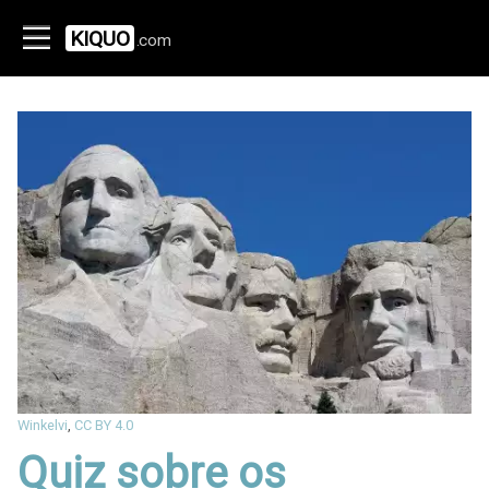
KIQUO
.com
Winkelvi
,
CC BY 4.0
Quiz sobre os