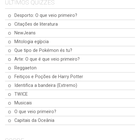
És um génio da geografia ou
o nosso Teste de Numeração
Viaja pela América do Norte,
cientistas inovadoras a líderes
ÚLTIMOS QUIZZES
queres apenas aperfeiçoar o teu
Romana! Testa os teus
Central e do Sul e testa os teus
transformadoras, testa os teus
conhecimento do mundo? Bem,
conhecimentos, aprende a
conhecimentos geográficos.
conhecimentos sobre os seus
Desporto: O que veio primeiro?
estás com sorte! É hora do teste
converter números em
legados notáveis. Estás pronto
de Geografia! Aperta o cinto e
algarismos romanos e domina
para te inspirares?
Citações de literatura
prepara-te para explorar o globo!
este sistema intemporal.
Começa agora e torna-te um
NewJeans
especialista em números
Mitologia egípcia
romanos!
Que tipo de Pokémon és tu?
Arte: O que é que veio primeiro?
Reggaeton
Feitiços e Poções de Harry Potter
Identifica a bandeira (Extremo)
TWICE
Musicais
O que veio primeiro?
Capitais da Oceânia