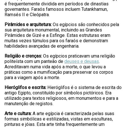
é frequentemente dividida em períodos de dinastias
governantes. Faraós famosos incluem Tutankhamun,
Ramsés II e Cleópatra.
Pirâmides e arquitetura:
Os egípcios são conhecidos pela
sua arquitetura monumental, incluindo as Grandes
Pirâmides de Gizé e a Esfinge. Estas estruturas eram
muitas vezes túmulos para os faraós e demonstram
habilidades avançadas de engenharia.
Religião e crenças:
Os egípcios praticavam uma religião
politeísta com um panteão de
deuses e deusas
.
Acreditavam numa vida após a morte, o que levou a
práticas como a mumificação para preservar os corpos
para a viagem após a morte.
Hieróglifos e escrita:
Hieróglifos é o sistema de escrita do
antigo Egipto, constituído por símbolos pictóricos. Era
utilizado para textos religiosos, em monumentos e para a
manutenção de registos.
Arte e cultura:
A arte egípcia é caracterizada pelas suas
formas simbólicas e estilizadas, vistas em esculturas,
pinturas e jóias. Esta arte tinha frequentemente um