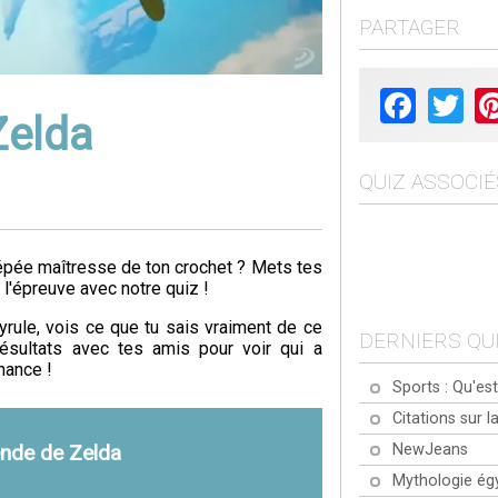
PARTAGER
Facebook
Twit
Zelda
QUIZ ASSOCIÉ
 épée maîtresse de ton crochet ? Mets tes
l'épreuve avec notre quiz !
ule, vois ce que tu sais vraiment de ce
DERNIERS QU
résultats avec tes amis pour voir qui a
hance !
Sports : Qu'est
Citations sur la
NewJeans
ende de Zelda
Mythologie ég