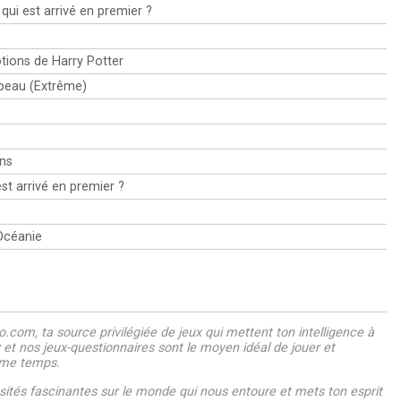
infâmes.
 qui est arrivé en premier ?
otions de Harry Potter
rapeau (Extrême)
ns
st arrivé en premier ?
'Océanie
.com, ta source privilégiée de jeux qui mettent ton intelligence à
z et nos jeux-questionnaires sont le moyen idéal de jouer et
ême temps.
ités fascinantes sur le monde qui nous entoure et mets ton esprit