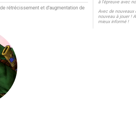
à l'épreuve avec nos
t de rétrécissement et d'augmentation de
Avec de nouveaux q
nouveau à jouer ! Al
mieux informé !