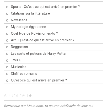
limites en identifiant les drapeaux
rafraîchir tes connaissances sur
vois si tu peux faire
les plus obscurs du monde.
Sports : Qu'est-ce qui est arrivé en premier ?
le monde ? Eh bien, tu as de la
correspondre chaque pays à sa
Pourras-tu tous les maîtriser ?
chance ! C'est l'heure du quiz sur
capitale. Prêts, partez, explorez !
Citations sur la littérature
la géographie ! Alors, attache ta
ceinture et prépare-toi à explorer
NewJeans
le globe !
Mythologie égyptienne
Quel type de Pokémon es-tu ?
Art : Qu'est-ce qui est arrivé en premier ?
Reggaeton
Les sorts et potions de Harry Potter
TWICE
Musicales
Chiffres romains
Qu'est-ce qui est arrivé en premier ?
À PROPOS DE
Bienvenue sur Kiquo.com, ta source privilégiée de jeux qui