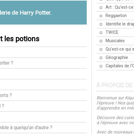
Art : Qu'est-ce
lerie de Harry Potter.
Reggaeton
Identifie le d
TWICE
t les potions
Musicales
Qu'est-ce qui e
Géographie
otter ?
Capitales de l
À PROPOS DE
orts ?
Bienvenue sur Kiquo
l'épreuve ! Nos qui
l ?
d'apprendre en m
Découvre des curios
à l'épreuve avec nos
ble à quelqu'un d'autre ?
Avec de nouveaux q