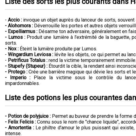
Liste des sorts les plus courants dans H
-
Accio :
invoque un objet auprès du lanceur de sorts, souvent
- Alohomora :
Déverrouille les portes et autres objets verrouill
- Expelliarmus :
Désarme ton adversaire, généralement en fais
- Lumos :
Produit une lumière à l'extrémité de la baguette, p
sorts.
- Nox :
Éteint la lumière produite par Lumos.
-
Wingardium Leviosa :
lévite les objets, ce qui permet au lanc
-
Petrificus Totalus :
rend la victime temporairement immobile
- Stupefy (Stupeur) :
Étourdit la cible, la rendant ainsi inconsci
- Protego :
Crée une barrière magique qui dévie les sorts et l
- Imperio :
Place la victime sous le contrôle du lanceu
impardonnables.
Liste des potions les plus courantes dan
- Potion de polyjuice :
Permet au buveur de prendre la forme de
- Felix Felicis :
Connu sous le nom de "chance liquide", accord
- Amortentia :
Le philtre d'amour le plus puissant qui exist
intense.