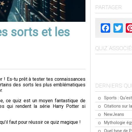
PARTAGER
Facebook
Twit
es sorts et les
QUIZ ASSOCIÉ
r ! Es-tu prêt à tester tes connaissances
certains des sorts les plus emblématiques
DERNIERS QU
r.
Sports : Qu'est
ée, ce quiz est un moyen fantastique de
es qui rendent la série Harry Potter si
Citations sur la
NewJeans
u'il faut pour réussir ce quiz magique !
Mythologie ég
Quel type de 