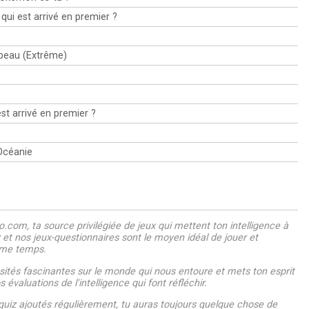
 qui est arrivé en premier ?
rapeau (Extrême)
st arrivé en premier ?
'Océanie
.com, ta source privilégiée de jeux qui mettent ton intelligence à
z et nos jeux-questionnaires sont le moyen idéal de jouer et
ême temps.
ités fascinantes sur le monde qui nous entoure et mets ton esprit
 évaluations de l'intelligence qui font réfléchir.
uiz ajoutés régulièrement, tu auras toujours quelque chose de