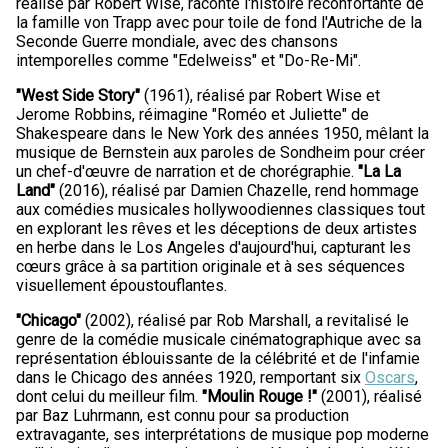
réalisé par Robert Wise, raconte l'histoire réconfortante de
la famille von Trapp avec pour toile de fond l'Autriche de la
Seconde Guerre mondiale, avec des chansons
intemporelles comme "Edelweiss" et "Do-Re-Mi".
"West Side Story"
(1961), réalisé par Robert Wise et
Jerome Robbins, réimagine "Roméo et Juliette" de
Shakespeare dans le New York des années 1950, mêlant la
musique de Bernstein aux paroles de Sondheim pour créer
un chef-d'œuvre de narration et de chorégraphie.
"La La
Land"
(2016), réalisé par Damien Chazelle, rend hommage
aux comédies musicales hollywoodiennes classiques tout
en explorant les rêves et les déceptions de deux artistes
en herbe dans le Los Angeles d'aujourd'hui, capturant les
cœurs grâce à sa partition originale et à ses séquences
visuellement époustouflantes.
"Chicago"
(2002), réalisé par Rob Marshall, a revitalisé le
genre de la comédie musicale cinématographique avec sa
représentation éblouissante de la célébrité et de l'infamie
dans le Chicago des années 1920, remportant six
Oscars
,
dont celui du meilleur film.
"Moulin Rouge !"
(2001), réalisé
par Baz Luhrmann, est connu pour sa production
extravagante, ses interprétations de musique pop moderne