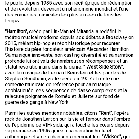
le public depuis 1985 avec son récit épique de rédemption
et de révolution, devenant un phénomène mondial et l'une
des comédies musicales les plus aimées de tous les
temps.
"Hamilton",
créée par Lin-Manuel Miranda, a redéfini le
théâtre musical moderne depuis ses débuts à Broadway en
2015, mêlant hip-hop et récit historique pour raconter
l'histoire du père fondateur américain Alexander Hamilton.
Sa musique innovante, son casting diversifié et sa narration
profonde lui ont valu de nombreuses récompenses et un
statut révolutionnaire dans le genre. "
West Side Story",
avec la musique de Leonard Bernstein et les paroles de
Stephen Sondheim, a été créée en 1957 et reste une
comédie musicale de référence pour sa musique
sophistiquée, ses séquences de danse complexes et la
relecture poignante de Roméo et Juliette sur fond de
guerre des gangs à New York.
Parmi les autres mentions notables, citons
"Rent",
l'opéra
rock de Jonathan Larson sur la vie et l'amour dans l'ombre
de l'épidémie de VIH/sida, qui a touché les cœurs depuis
sa première en 1996 grâce à sa narration brute et
authentique et à ses chansons mémorables.
"Wicked",
qui