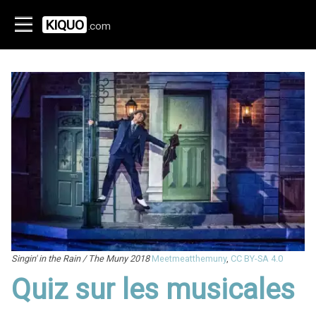
KIQUO
.com
Singin' in the Rain / The Muny 2018
Meetmeatthemuny
,
CC BY-SA 4.0
Quiz sur les musicales