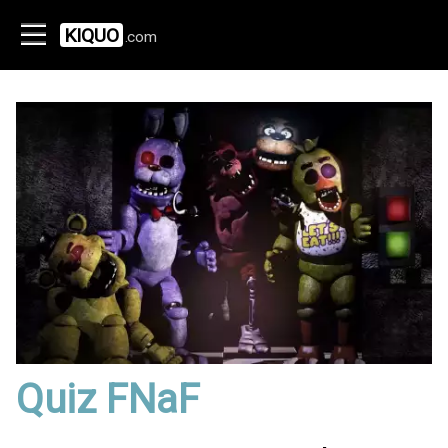
KIQUO
.com
Quiz FNaF