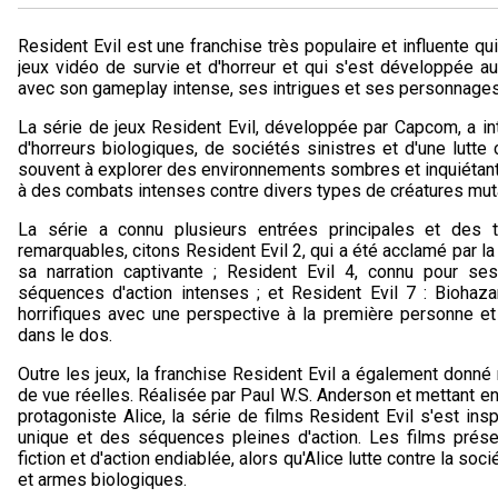
Resident Evil est une franchise très populaire et influente qu
jeux vidéo de survie et d'horreur et qui s'est développée au
avec son gameplay intense, ses intrigues et ses personnage
La série de jeux Resident Evil, développée par Capcom, a in
d'horreurs biologiques, de sociétés sinistres et d'une lutte 
souvent à explorer des environnements sombres et inquiétant
à des combats intenses contre divers types de créatures mu
La série a connu plusieurs entrées principales et des t
remarquables, citons Resident Evil 2, qui a été acclamé par l
sa narration captivante ; Resident Evil 4, connu pour s
séquences d'action intenses ; et Resident Evil 7 : Biohaza
horrifiques avec une perspective à la première personne et
dans le dos.
Outre les jeux, la franchise Resident Evil a également donné
de vue réelles. Réalisée par Paul W.S. Anderson et mettant en
protagoniste Alice, la série de films Resident Evil s'est ins
unique et des séquences pleines d'action. Les films prése
fiction et d'action endiablée, alors qu'Alice lutte contre la s
et armes biologiques.