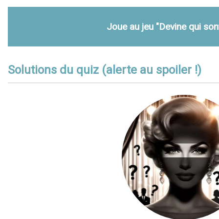
Joue au jeu "Devine qui sont
Solutions du quiz (alerte au spoiler !)