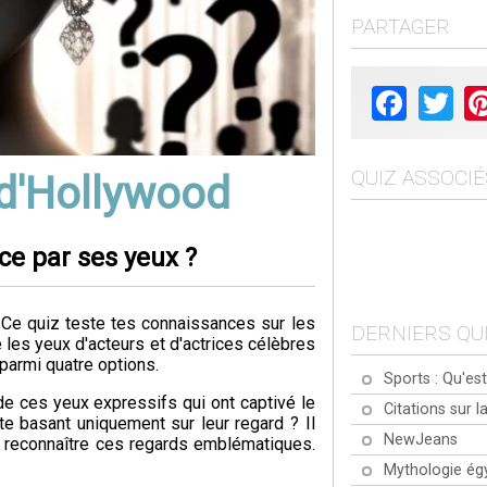
PARTAGER
Facebook
Twit
QUIZ ASSOCIÉ
 d'Hollywood
ice par ses yeux ?
Ce quiz teste tes connaissances sur les
DERNIERS QU
 les yeux d'acteurs et d'actrices célèbres
 parmi quatre options.
Sports : Qu'est
de ces yeux expressifs qui ont captivé le
Citations sur la
te basant uniquement sur leur regard ? Il
NewJeans
 reconnaître ces regards emblématiques.
Mythologie ég