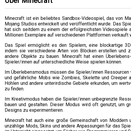
Über Minecraft
Minecraft ist ein beliebtes Sandbox-Videospiel, das von M
Mojang Studios entwickelt und veröffentlicht wurde. Das Spi
hat sich seitdem zu einem der erfolgreichsten Videospiele a
Millionen Exemplare auf verschiedenen Plattformen verkauft 
Das Spiel ermöglicht es den Spielern, eine blockartige 3
indem sie verschiedene Arten von Blöcken erstellen und z
andere Objekte zu bauen. Minecraft hat einen Überlebens
Spieler/innen auf unterschiedliche Weise spielen können.
Im Überlebensmodus müssen die Spieler/innen Ressourcen 
und gefährliche Mobs wie Zombies, Skelette und Creeper a
Höhlen und andere unterirdische Gebiete erkunden, um wert
zu finden.
Im Kreativmodus haben die Spieler/innen unbegrenzte Ress
bauen und gestalten. Dieser Modus wird oft genutzt, um g
Designs zu experimentieren.
Minecraft hat auch eine große Gemeinschaft von Moddern u
unzählige Mods, Skins und andere Anpassungen für das Spiel