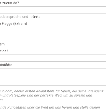
Handlungen und jenen berüchtigten Animatronics.
r zuerst da?
Zaubersprüche und -tränke
ie Flagge (Extrem)
ern
t da?
tstädte
o.com, deiner ersten Anlaufstelle für Spiele, die deine Intelligenz
- und Ratespiele sind der perfekte Weg, um zu spielen und
en.
ende Kuriositäten über die Welt um uns herum und stelle deinen