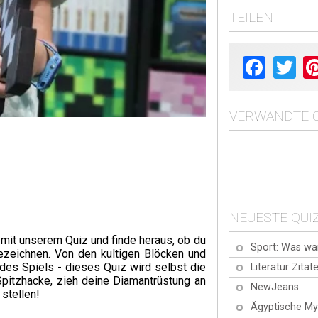
TEILEN
Facebook
Twit
VERWANDTE Q
NEUESTE QUI
 mit unserem Quiz und finde heraus, ob du
Sport: Was wa
ezeichnen. Von den kultigen Blöcken und
es Spiels - dieses Quiz wird selbst die
Literatur Zitat
Spitzhacke, zieh deine Diamantrüstung an
NewJeans
stellen!
Ägyptische My