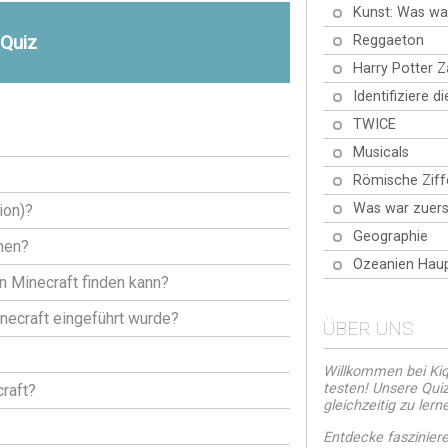
Kunst: Was wa
-Quiz
Reggaeton
Harry Potter 
Identifiziere d
TWICE
Musicals
Römische Ziff
Was war zuers
ion)?
Geographie
men?
Ozeanien Haup
on Minecraft finden kann?
necraft eingeführt wurde?
ÜBER UNS
Willkommen bei Kiqu
testen! Unsere Quiz
raft?
gleichzeitig zu lern
Entdecke faszinier