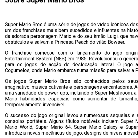
Sobre Super Mario Bros
Super Mario Bros é uma série de jogos de vídeo icónicos des
um dos franchises mais bem sucedidos e influentes na histó
da adorada personagem Mario e do seu irmão Luigi, que na
obstáculos e salvam a Princesa Peach do vilão Bowser.
O franchise começou com o lançamento do jogo origin
Entertainment System (NES) em 1985. Revolucionou o género
para os jogos de acção de deslocação lateral. O jogo 
Cogumelos, onde Mario embarca numa missão para salvar a P
Os jogos Super Mario Bros são conhecidos pelos seus 
imaginativo, música cativante e personagens encantadoras. A
uma variedade de power-ups, incluindo o Super Mushroom, a 
Mario habilidades especiais como aumentar de tamanho,
temporariamente invencível.
O sucesso do jogo original levou a numerosas sequelas e 
consolas portáteis. Alguns títulos notáveis incluem Super 
Mario World, Super Mario 64, Super Mario Galaxy e Super
introduziu novas mecânicas de jogo, designs de níveis inovad