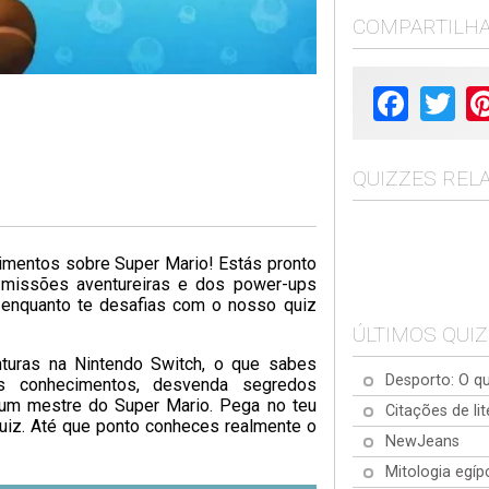
COMPARTILH
Facebook
Twit
QUIZZES REL
imentos sobre Super Mario! Estás pronto
 missões aventureiras e dos power-ups
s enquanto te desafias com o nosso quiz
ÚLTIMOS QUI
turas na Nintendo Switch, o que sabes
Desporto: O qu
us conhecimentos, desvenda segredos
 um mestre do Super Mario. Pega no teu
Citações de lit
uiz. Até que ponto conheces realmente o
NewJeans
Mitologia egíp