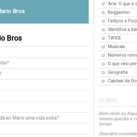
Arte: O que é 
ario Bros
Reggaeton
Feitiços e Poç
Identifica a b
io Bros
TWICE
Musicais
Números rom
nte?
O que veio pri
Geografia
?
Capitais da Oc
SOBRE
Bem-vindo ao Kiquo.
dá ao Mario uma vida extra?
nossos quizzes e c
tempo.
Descobre curiosida