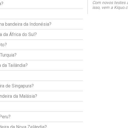
Com novos testes a
a?
isso, vem a Kiquo.c
na bandeira da Indonésia?
a da África do Sul?
pto?
 Turquia?
 da Tailândia?
ira de Singapura?
ndeira da Malásia?
 Peru?
deira da Nova Zelândia?