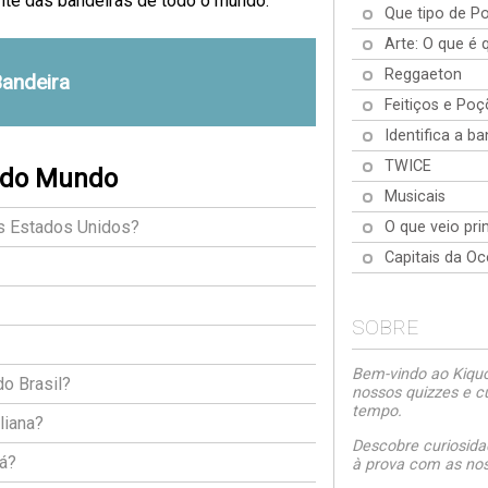
nte das bandeiras de todo o mundo.
Que tipo de P
Arte: O que é 
Reggaeton
Bandeira
Feitiços e Poç
Identifica a b
TWICE
s do Mundo
Musicais
os Estados Unidos?
O que veio pri
Capitais da Oc
SOBRE
Bem-vindo ao Kiquo.
o Brasil?
nossos quizzes e c
tempo.
liana?
Descobre curiosida
dá?
à prova com as noss