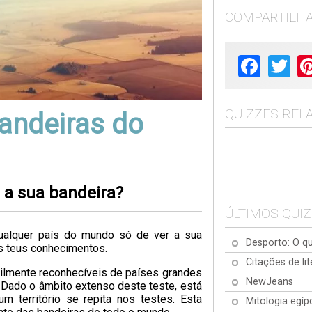
COMPARTILH
Facebook
Twit
QUIZZES REL
andeiras do
 a sua bandeira?
ÚLTIMOS QUI
ualquer país do mundo só de ver a sua
Desporto: O qu
os teus conhecimentos.
Citações de lit
acilmente reconhecíveis de países grandes
NewJeans
 Dado o âmbito extenso deste teste, está
 território se repita nos testes. Esta
Mitologia egíp