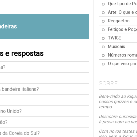
Que tipo de P
Arte: O que é 
Reggaeton
deiras
Feitiços e Poç
TWICE
Musicais
s e respostas
Números rom
O que veio pri
ha?
SOBRE
 bandeira italiana?
Bem-vindo ao Kiquo.
nossos quizzes e c
tempo.
ino Unido?
Descobre curiosida
à prova com as noss
pão?
Com novos testes a
 da Coreia do Sul?
isso, vem a Kiquo.c