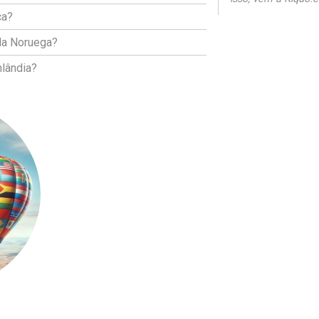
ca?
 da Noruega?
nlândia?