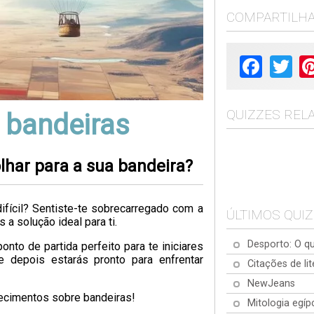
COMPARTILH
Facebook
Twit
QUIZZES REL
e bandeiras
lhar para a sua bandeira?
fícil? Sentiste-te sobrecarregado com a
ÚLTIMOS QUI
 solução ideal para ti.
Desporto: O qu
onto de partida perfeito para te iniciares
 depois estarás pronto para enfrentar
Citações de lit
NewJeans
hecimentos sobre bandeiras!
Mitologia egíp