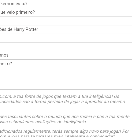
okémon és tu?
que veio primeiro?
ões de Harry Potter
anos
meiro?
com, a tua fonte de jogos que testam a tua inteligência! Os
uriosidades são a forma perfeita de jogar e aprender ao mesmo
des fascinantes sobre o mundo que nos rodeia e põe a tua mente
as estimulantes avaliações de inteligência.
dicionados regularmente, terás sempre algo novo para jogar! Por
om e joga para te tornares mais inteligente e conhecedor!