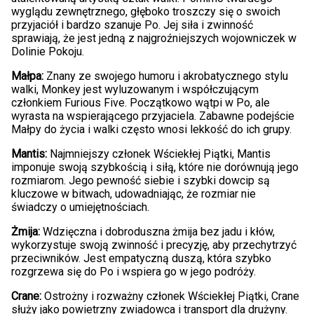
wyglądu zewnętrznego, głęboko troszczy się o swoich
przyjaciół i bardzo szanuje Po. Jej siła i zwinność
sprawiają, że jest jedną z najgroźniejszych wojowniczek w
Dolinie Pokoju.
Małpa:
Znany ze swojego humoru i akrobatycznego stylu
walki, Monkey jest wyluzowanym i współczującym
członkiem Furious Five. Początkowo wątpi w Po, ale
wyrasta na wspierającego przyjaciela. Zabawne podejście
Małpy do życia i walki często wnosi lekkość do ich grupy.
Mantis:
Najmniejszy członek Wściekłej Piątki, Mantis
imponuje swoją szybkością i siłą, które nie dorównują jego
rozmiarom. Jego pewność siebie i szybki dowcip są
kluczowe w bitwach, udowadniając, że rozmiar nie
świadczy o umiejętnościach.
Żmija:
Wdzięczna i dobroduszna żmija bez jadu i kłów,
wykorzystuje swoją zwinność i precyzję, aby przechytrzyć
przeciwników. Jest empatyczną duszą, która szybko
rozgrzewa się do Po i wspiera go w jego podróży.
Crane:
Ostrożny i rozważny członek Wściekłej Piątki, Crane
służy jako powietrzny zwiadowca i transport dla drużyny.