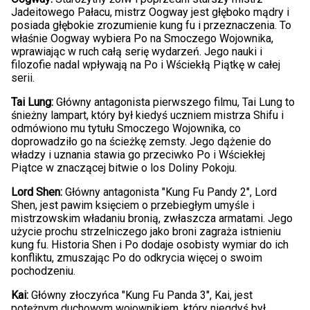
Jadeitowego Pałacu, mistrz Oogway jest głęboko mądry i
posiada głębokie zrozumienie kung fu i przeznaczenia. To
właśnie Oogway wybiera Po na Smoczego Wojownika,
wprawiając w ruch całą serię wydarzeń. Jego nauki i
filozofie nadal wpływają na Po i Wściekłą Piątkę w całej
serii.
Tai Lung:
Główny antagonista pierwszego filmu, Tai Lung to
śnieżny lampart, który był kiedyś uczniem mistrza Shifu i
odmówiono mu tytułu Smoczego Wojownika, co
doprowadziło go na ścieżkę zemsty. Jego dążenie do
władzy i uznania stawia go przeciwko Po i Wściekłej
Piątce w znaczącej bitwie o los Doliny Pokoju.
Lord Shen:
Główny antagonista "Kung Fu Pandy 2", Lord
Shen, jest pawim księciem o przebiegłym umyśle i
mistrzowskim władaniu bronią, zwłaszcza armatami. Jego
użycie prochu strzelniczego jako broni zagraża istnieniu
kung fu. Historia Shen i Po dodaje osobisty wymiar do ich
konfliktu, zmuszając Po do odkrycia więcej o swoim
pochodzeniu.
Kai:
Główny złoczyńca "Kung Fu Panda 3", Kai, jest
potężnym duchowym wojownikiem, który niegdyś był