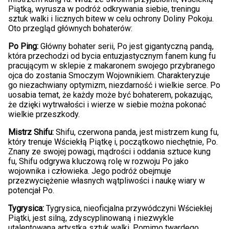
Piątką, wyrusza w podróż odkrywania siebie, treningu
sztuk walki i licznych bitew w celu ochrony Doliny Pokoju.
Oto przegląd głównych bohaterów:
Po Ping:
Główny bohater serii, Po jest gigantyczną pandą,
która przechodzi od bycia entuzjastycznym fanem kung fu
pracującym w sklepie z makaronem swojego przybranego
ojca do zostania Smoczym Wojownikiem. Charakteryzuje
go niezachwiany optymizm, niezdarność i wielkie serce. Po
uosabia temat, że każdy może być bohaterem, pokazując,
że dzięki wytrwałości i wierze w siebie można pokonać
wielkie przeszkody.
Mistrz Shifu:
Shifu, czerwona panda, jest mistrzem kung fu,
który trenuje Wściekłą Piątkę i, początkowo niechętnie, Po.
Znany ze swojej powagi, mądrości i oddania sztuce kung
fu, Shifu odgrywa kluczową rolę w rozwoju Po jako
wojownika i człowieka. Jego podróż obejmuje
przezwyciężenie własnych wątpliwości i naukę wiary w
potencjał Po.
Tygrysica:
Tygrysica, nieoficjalna przywódczyni Wściekłej
Piątki, jest silną, zdyscyplinowaną i niezwykle
utalentowaną artystką sztuk walki. Pomimo twardego