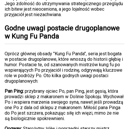
Jego zdolność do utrzymywania strategicznego przeglądu
ich bitew jest nieoceniona, a jego lojalność wobec
przyjaciół jest niezachwiana.
Godne uwagi postacie drugoplanowe
w Kung Fu Panda
Oprócz głównej obsady "Kung Fu Panda", seria jest bogata
w postacie drugoplanowe, które wnoszą do historii głębię i
humor. Postacie te, od szanowanych mistrzów kung fu po
wspierających Po przyjaciół i rodzinę, odgrywają kluczowe
role w podróży Po. Oto kilka godnych uwagi postaci
drugoplanowych:
Pan Ping:
przybrany ojciec Po, pan Ping, jest gęsią, która
prowadzi sklep z makaronem w Dolinie Spokoju. Wychował
Po i wspiera marzenia swojego syna, nawet jeśli prowadzą
one Po z dala od sklepu z makaronem. Miłość pana Pinga
do Po jest szczera, pokazując siłę ich więzi, mimo że nie
są biologicznie spokrewnieni.
Oogway:
Starożytny żółw i poprzedni starszy mistrz