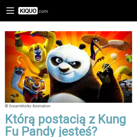
KIQUO
.com
© DreamWorks Animation
Którą postacią z Kung
Fu Pandy jesteś?