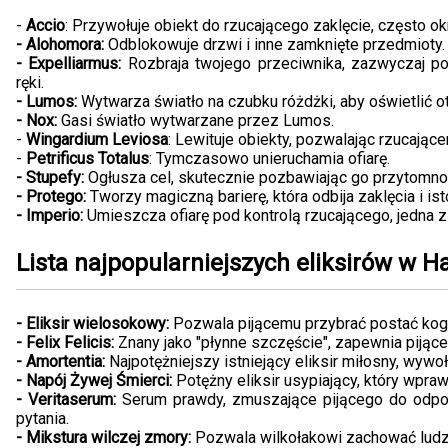
-
Accio
: Przywołuje obiekt do rzucającego zaklęcie, często ok
- Alohomora:
Odblokowuje drzwi i inne zamknięte przedmioty.
- Expelliarmus:
Rozbraja twojego przeciwnika, zazwyczaj po
ręki.
- Lumos:
Wytwarza światło na czubku różdżki, aby oświetlić o
- Nox:
Gasi światło wytwarzane przez Lumos.
-
Wingardium Leviosa
: Lewituje obiekty, pozwalając rzucają
-
Petrificus Totalus
: Tymczasowo unieruchamia ofiarę.
- Stupefy:
Ogłusza cel, skutecznie pozbawiając go przytomno
- Protego:
Tworzy magiczną barierę, która odbija zaklęcia i ist
- Imperio:
Umieszcza ofiarę pod kontrolą rzucającego, jedna z
Lista najpopularniejszych eliksirów w H
- Eliksir wielosokowy:
Pozwala pijącemu przybrać postać kog
- Felix Felicis:
Znany jako "płynne szczęście", zapewnia pijąc
- Amortentia:
Najpotężniejszy istniejący eliksir miłosny, wywo
- Napój Żywej Śmierci:
Potężny eliksir usypiający, który wpra
- Veritaserum:
Serum prawdy, zmuszające pijącego do odpo
pytania.
- Mikstura wilczej zmory:
Pozwala wilkołakowi zachować ludzk