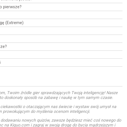
ło pierwsze?
agę (Extreme)
sze?
i
m, Twoim źródle gier sprawdzających Twoją inteligencję! Nasze
i to doskonały sposób na zabawę i naukę w tym samym czasie.
 ciekawostki o otaczającym nas świecie i wystaw swój umysł na
m prowokującym do myślenia ocenom inteligencji.
u dodawaniu nowych quizów, zawsze będziesz mieć coś nowego do
ęc na Kiquo.com i zagraj w swoją drogę do bycia mądrzejszym i