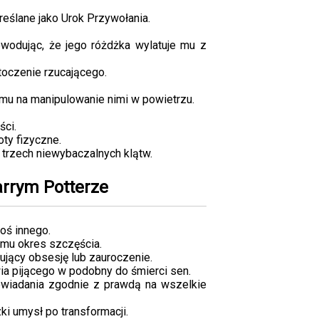
reślane jako Urok Przywołania.
wodując, że jego różdżka wylatuje mu z
toczenie rzucającego.
cemu na manipulowanie nimi w powietrzu.
ści.
oty fizyczne.
 trzech niewybaczalnych klątw.
arrym Potterze
oś innego.
emu okres szczęścia.
łujący obsesję lub zauroczenie.
wia pijącego w podobny do śmierci sen.
wiadania zgodnie z prawdą na wszelkie
i umysł po transformacji.