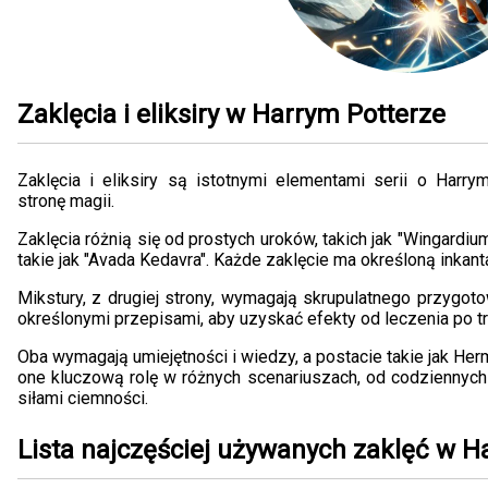
Zaklęcia i eliksiry w Harrym Potterze
Zaklęcia i eliksiry są istotnymi elementami serii o Harry
stronę magii.
Zaklęcia różnią się od prostych uroków, takich jak "Wingardium
takie jak "Avada Kedavra". Każde zaklęcie ma określoną inkanta
Mikstury, z drugiej strony, wymagają skrupulatnego przygot
określonymi przepisami, aby uzyskać efekty od leczenia po t
Oba wymagają umiejętności i wiedzy, a postacie takie jak He
one kluczową rolę w różnych scenariuszach, od codzienny
siłami ciemności.
Lista najczęściej używanych zaklęć w H