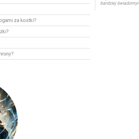
bardziej świadomy
nogami za kostki?
żki?
hrony?