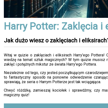
Harry Potter: Zaklęcia i 
Jak dużo wiesz o zaklęciach i eliksirach
Witaj w quizie o zaklęciach i eliksirach Harry'ego Pottera
wiedzę na temat sztuk magicznych? W tym quizie musisz ro
zaklęć i potężnych mikstur ze świata Harry'ego Pottera.
Niezależnie od tego, czy jesteś początkującym czarodziejem
to fantastyczny sposób na ponowne odwiedzenie czarującyc
sprawiają, że seria o Harrym Potterze jest tak wciągająca.
Chwyć różdżkę, zamieszaj kociołek i sprawdźmy, czy ma
magiczny quiz!