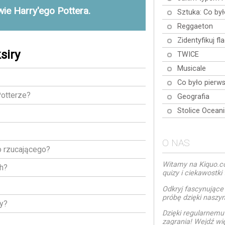
wie Harry'ego Pottera.
Sztuka: Co by
Reggaeton
Zidentyfikuj fl
siry
TWICE
Musicale
Co było pierw
Potterze?
Geografia
Stolice Oceani
O NAS
o rzucającego?
Witamy na Kiquo.co
ch?
quizy i ciekawostk
Odkryj fascynujące
próbę dzięki naszy
ny?
Dzięki regularnem
zagrania! Wejdź wi