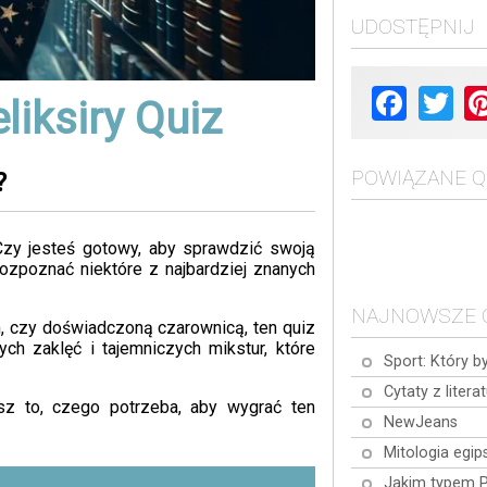
UDOSTĘPNIJ
Facebook
Twit
eliksiry Quiz
POWIĄZANE Q
?
! Czy jesteś gotowy, aby sprawdzić swoją
zpoznać niektóre z najbardziej znanych
NAJNOWSZE 
, czy doświadczoną czarownicą, ten quiz
h zaklęć i tajemniczych mikstur, które
Sport: Który b
Cytaty z litera
sz to, czego potrzeba, aby wygrać ten
NewJeans
Mitologia egip
Jakim typem 