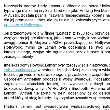
Niezwykła podróż Hedy Lamarr z Wiednia do serca Holly
typowego dla złotej ery kina. Urodzona jako Hedwig Eva Mari
w Austrii, została później nazwana "najpiękniejszą kobietą na 
dla jej promiennej urody, ale także dla jej zniewalających oc
spojrzeń w Hollywood
.
Jej przełomowa rola w filmie "Ekstaza" z 1933 roku przynio
względu na jej grę aktorską, jak i kontrowersje, które wzbudz
uwagę Louisa B. Mayera z MGM, prowadząc ją do Hollywood
Hollywood, mimo że Lamarr była doceniana za swój wyg
intelektualnego, czując się ograniczona przez branżę, któr
znaczące talenty.
Intelekt i pomysłowość Lamarr były rzeczywiście niezwykłe, 
kobiet-naukowców
w historii. Jej najbardziej znaczącym wk
technologii widma rozproszonego z przeskokami częstotli
George'em Antheilem podczas II wojny światowej. Początk
zagłuszaniu alianckich torped, ich wynalazek położył 
bezprzewodową, w tym Wi-Fi, GPS i Bluetooth. Pomimo otr
Lamarr i Antheil nie został w pełni doceniony aż do dziesi
przed którymi stoją kobiety, aby uzyskać uznanie w społeczn
Historia Lamarr jest świadectwem wieloaspektowej na