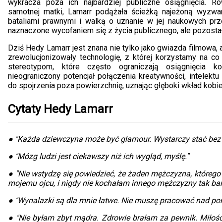
wykracza poza ich najbardziej publiczne osiągnięcia. Ró
samotnej matki, Lamarr podążała ścieżką najeżoną wyzw
bataliami prawnymi i walką o uznanie w jej naukowych prze
naznaczone wycofaniem się z życia publicznego, ale pozostał
Dziś Hedy Lamarr jest znana nie tylko jako gwiazda filmowa, a
zrewolucjonizowały technologię, z której korzystamy na c
stereotypom, które często ograniczają osiągnięcia ko
nieograniczony potencjał połączenia kreatywności, intelektu
do spojrzenia poza powierzchnię, uznając głęboki wkład kobi
Cytaty Hedy Lamarr
● "Każda dziewczyna może być glamour. Wystarczy stać bez r
● "Mózg ludzi jest ciekawszy niż ich wygląd, myślę."
● "Nie wstydzę się powiedzieć, że żaden mężczyzna, którego
mojemu ojcu, i nigdy nie kochałam innego mężczyzny tak bar
● "Wynalazki są dla mnie łatwe. Nie muszę pracować nad pom
● "Nie byłam zbyt mądra. Zdrowie brałam za pewnik. Miłośc