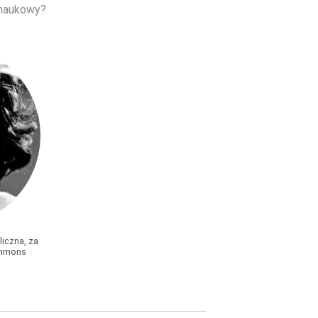
 naukowy?
iczna, za
ommons