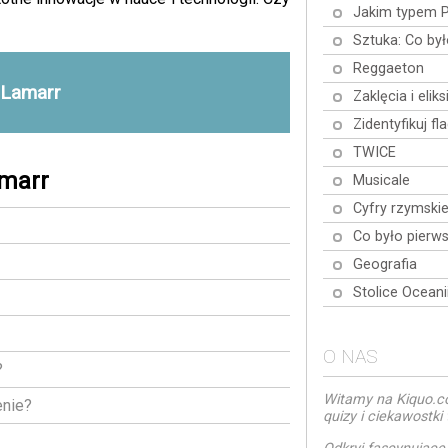
Jakim typem 
Sztuka: Co by
Reggaeton
 Lamarr
Zaklęcia i elik
Zidentyfikuj fl
TWICE
amarr
Musicale
Cyfry rzymski
Co było pierw
Geografia
Stolice Oceani
O NAS
?
Witamy na Kiquo.co
enie?
quizy i ciekawostk