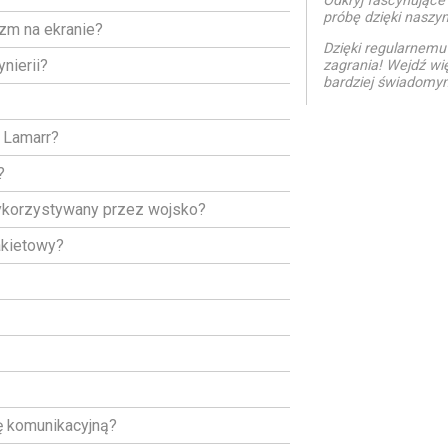
Odkryj fascynujące
próbę dzięki naszy
azm na ekranie?
Dzięki regularnem
nierii?
zagrania! Wejdź wi
bardziej świadomy
y Lamarr?
?
ykorzystywany przez wojsko?
akietowy?
ę komunikacyjną?