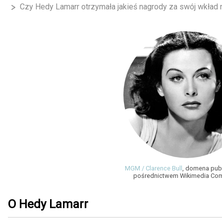
Czy Hedy Lamarr otrzymała jakieś nagrody za swój wkład
MGM / Clarence Bull
, domena publ
pośrednictwem Wikimedia C
O Hedy Lamarr