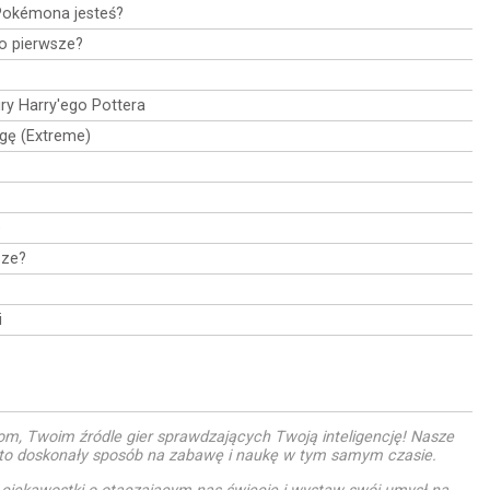
Pokémona jesteś?
ło pierwsze?
siry Harry'ego Pottera
agę (Extreme)
e
sze?
i
m, Twoim źródle gier sprawdzających Twoją inteligencję! Nasze
i to doskonały sposób na zabawę i naukę w tym samym czasie.