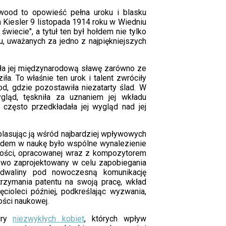
wood to opowieść pełna uroku i blasku
a Kiesler 9 listopada 1914 roku w Wiedniu
świecie", a tytuł ten był hołdem nie tylko
zu, uważanych za jedno z najpiękniejszych
sła jej międzynarodową sławę zarówno ze
iła. To właśnie ten urok i talent zwróciły
, gdzie pozostawiła niezatarty ślad. W
ląd, tęskniła za uznaniem jej wkładu
a często przedkładała jej wygląd nad jej
plasując ją wśród najbardziej wpływowych
ładem w naukę było wspólne wynalezienie
wości, opracowanej wraz z kompozytorem
owo zaprojektowany w celu zapobiegania
podwaliny pod nowoczesną komunikację
zymania patentu na swoją pracę, wkład
ęcioleci później, podkreślając wyzwania,
ości naukowej.
tury
niezwykłych kobiet
, których wpływ