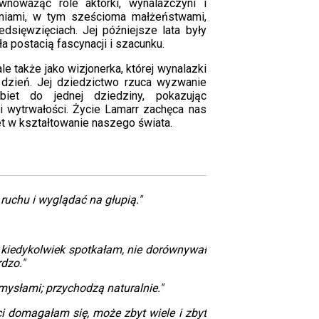
wnoważąc role aktorki, wynalazczyni i
aniami, w tym sześcioma małżeństwami,
dsięwzięciach. Jej późniejsze lata były
a postacią fascynacji i szacunku.
le także jako wizjonerka, której wynalazki
o dzień. Jej dziedzictwo rzuca wyzwanie
biet do jednej dziedziny, pokazując
 i wytrwałości. Życie Lamarr zachęca nas
et w kształtowanie naszego świata.
uchu i wyglądać na głupią."
 kiedykolwiek spotkałam, nie dorównywał
dzo."
ysłami; przychodzą naturalnie."
i domagałam się, może zbyt wiele i zbyt