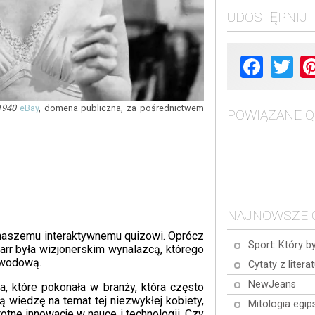
UDOSTĘPNIJ
Facebook
Twit
1940
eBay
, domena publiczna, za pośrednictwem
POWIĄZANE Q
NAJNOWSZE 
 naszemu interaktywnemu quizowi. Oprócz
Sport: Który b
arr była wizjonerskim wynalazcą, którego
ewodową.
Cytaty z litera
NewJeans
ia, które pokonała w branży, która często
ą wiedzę na temat tej niezwykłej kobiety,
Mitologia egip
totne innowacje w nauce i technologii. Czy