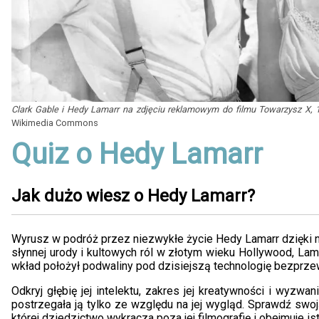
Clark Gable i Hedy Lamarr na zdjęciu reklamowym do filmu Towarzysz X, 
Wikimedia Commons
Quiz o Hedy Lamarr
Jak dużo wiesz o Hedy Lamarr?
Wyrusz w podróż przez niezwykłe życie Hedy Lamarr dzięki
słynnej urody i kultowych ról w złotym wieku Hollywood, Lam
wkład położył podwaliny pod dzisiejszą technologię bezprz
Odkryj głębię jej intelektu, zakres jej kreatywności i wyzwan
postrzegała ją tylko ze względu na jej wygląd. Sprawdź swoj
której dziedzictwo wykracza poza jej filmografię i obejmuje is