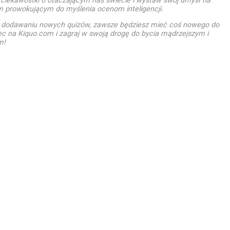
 ciekawostki o otaczającym nas świecie i wystaw swój umysł na
m prowokującym do myślenia ocenom inteligencji.
u dodawaniu nowych quizów, zawsze będziesz mieć coś nowego do
ęc na Kiquo.com i zagraj w swoją drogę do bycia mądrzejszym i
m!