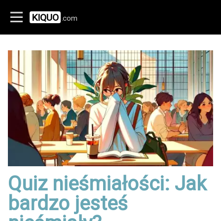
KIQUO
.com
Quiz nieśmiałości: Jak
bardzo jesteś