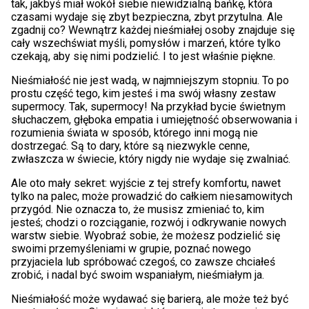
tak, jakbyś miał wokół siebie niewidzialną bańkę, która
czasami wydaje się zbyt bezpieczna, zbyt przytulna. Ale
zgadnij co? Wewnątrz każdej nieśmiałej osoby znajduje się
cały wszechświat myśli, pomysłów i marzeń, które tylko
czekają, aby się nimi podzielić. I to jest właśnie piękne.
Nieśmiałość nie jest wadą, w najmniejszym stopniu. To po
prostu część tego, kim jesteś i ma swój własny zestaw
supermocy. Tak, supermocy! Na przykład bycie świetnym
słuchaczem, głęboka empatia i umiejętność obserwowania i
rozumienia świata w sposób, którego inni mogą nie
dostrzegać. Są to dary, które są niezwykle cenne,
zwłaszcza w świecie, który nigdy nie wydaje się zwalniać.
Ale oto mały sekret: wyjście z tej strefy komfortu, nawet
tylko na palec, może prowadzić do całkiem niesamowitych
przygód. Nie oznacza to, że musisz zmieniać to, kim
jesteś; chodzi o rozciąganie, rozwój i odkrywanie nowych
warstw siebie. Wyobraź sobie, że możesz podzielić się
swoimi przemyśleniami w grupie, poznać nowego
przyjaciela lub spróbować czegoś, co zawsze chciałeś
zrobić, i nadal być swoim wspaniałym, nieśmiałym ja.
Nieśmiałość może wydawać się barierą, ale może też być