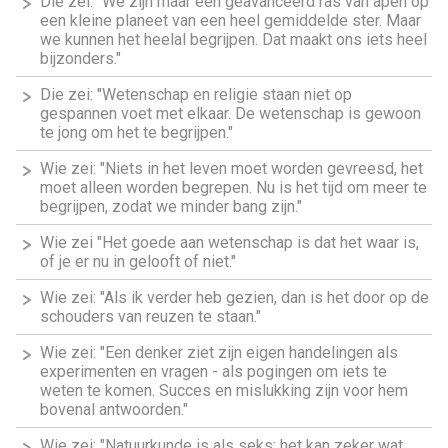
Die zei: "We zijn maar een geavanceerd ras van apen op
een kleine planeet van een heel gemiddelde ster. Maar
we kunnen het heelal begrijpen. Dat maakt ons iets heel
bijzonders."
Die zei: "Wetenschap en religie staan niet op
gespannen voet met elkaar. De wetenschap is gewoon
te jong om het te begrijpen."
Wie zei: "Niets in het leven moet worden gevreesd, het
moet alleen worden begrepen. Nu is het tijd om meer te
begrijpen, zodat we minder bang zijn."
Wie zei "Het goede aan wetenschap is dat het waar is,
of je er nu in gelooft of niet."
Wie zei: "Als ik verder heb gezien, dan is het door op de
schouders van reuzen te staan."
Wie zei: "Een denker ziet zijn eigen handelingen als
experimenten en vragen - als pogingen om iets te
weten te komen. Succes en mislukking zijn voor hem
bovenal antwoorden."
Wie zei: "Natuurkunde is als seks: het kan zeker wat