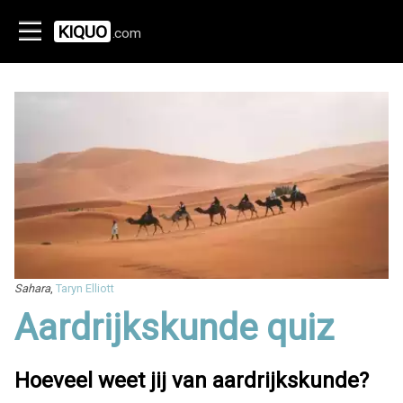
KIQUO
.com
Sahara
,
Taryn Elliott
Aardrijkskunde quiz
Hoeveel weet jij van aardrijkskunde?