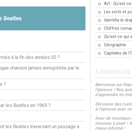
Art : Qu'est-ce
Les sorts et p
s Beatles
Identifie le d
Chiffres romai
Qu'est-ce qui e
Géographie
Capitales de l
ormés à la fin des années 50 ?
ongue chanson jamais enregistrée par le
À PROPOS DE
s ?
Bienvenue sur Kiquo
l'épreuve ! Nos qui
d'apprendre en m
Découvre des curios
par les Beatles en 1969 ?
à l'épreuve avec nos
Avec de nouveaux q
nouveau à jouer ! Al
nt les Beatles traversant un passage à
mieux informé !