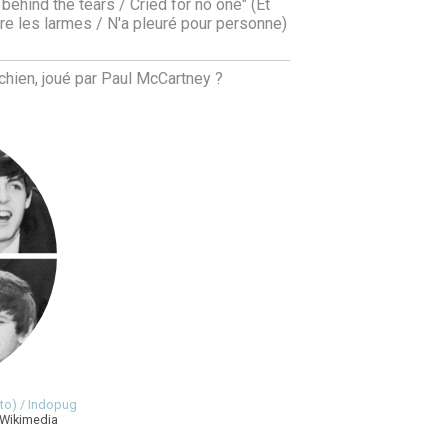
behind the tears / Cried for no one" (Et
re les larmes / N'a pleuré pour personne)
chien, joué par Paul McCartney ?
oto) / Indopug
 Wikimedia