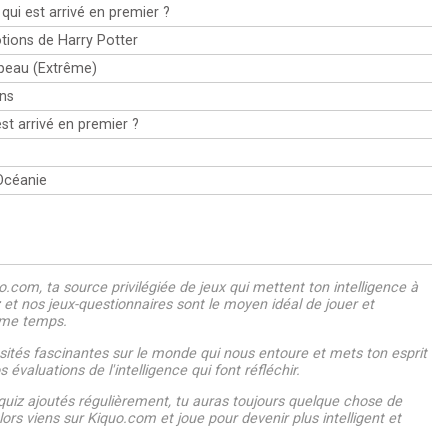
 qui est arrivé en premier ?
otions de Harry Potter
rapeau (Extrême)
ns
st arrivé en premier ?
'Océanie
.com, ta source privilégiée de jeux qui mettent ton intelligence à
z et nos jeux-questionnaires sont le moyen idéal de jouer et
ême temps.
ités fascinantes sur le monde qui nous entoure et mets ton esprit
 évaluations de l'intelligence qui font réfléchir.
uiz ajoutés régulièrement, tu auras toujours quelque chose de
ors viens sur Kiquo.com et joue pour devenir plus intelligent et