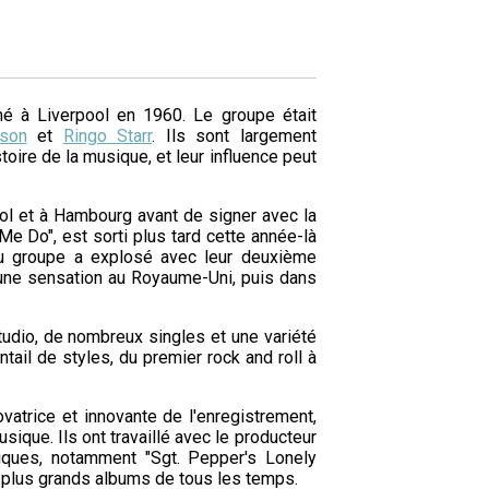
mé à Liverpool en 1960. Le groupe était
ison
et
Ringo Starr
. Ils sont largement
oire de la musique, et leur influence peut
l et à Hambourg avant de signer avec la
e Do", est sorti plus tard cette année-là
u groupe a explosé avec leur deuxième
 une sensation au Royaume-Uni, puis dans
tudio, de nombreux singles et une variété
tail de styles, du premier rock and roll à
atrice et innovante de l'enregistrement,
sique. Ils ont travaillé avec le producteur
iques, notamment "Sgt. Pepper's Lonely
 plus grands albums de tous les temps.