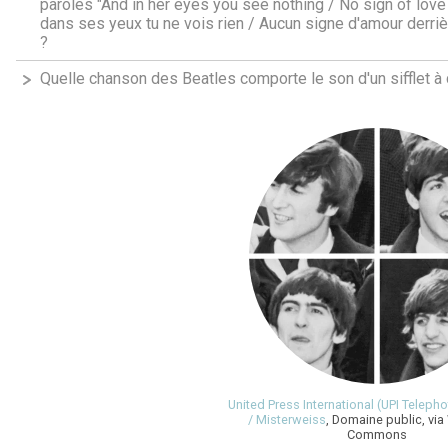
paroles "And in her eyes you see nothing / No sign of love 
dans ses yeux tu ne vois rien / Aucun signe d'amour derriè
?
Quelle chanson des Beatles comporte le son d'un sifflet à 
United Press International (UPI Teleph
/ Misterweiss
, Domaine public, via
Commons