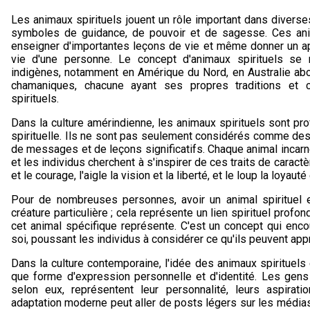
Les animaux spirituels jouent un rôle important dans diverse
symboles de guidance, de pouvoir et de sagesse. Ces anim
enseigner d'importantes leçons de vie et même donner un ap
vie d'une personne. Le concept d'animaux spirituels se
indigènes, notamment en Amérique du Nord, en Australie a
chamaniques, chacune ayant ses propres traditions et
spirituels.
Dans la culture amérindienne, les animaux spirituels sont pr
spirituelle. Ils ne sont pas seulement considérés comme de
de messages et de leçons significatifs. Chaque animal incarn
et les individus cherchent à s'inspirer de ces traits de caract
et le courage, l'aigle la vision et la liberté, et le loup la loyauté e
Pour de nombreuses personnes, avoir un animal spirituel e
créature particulière ; cela représente un lien spirituel profo
cet animal spécifique représente. C'est un concept qui enco
soi, poussant les individus à considérer ce qu'ils peuvent ap
Dans la culture contemporaine, l'idée des animaux spirituel
que forme d'expression personnelle et d'identité. Les gens 
selon eux, représentent leur personnalité, leurs aspiratio
adaptation moderne peut aller de posts légers sur les média