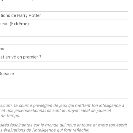
otions de Harry Potter
rapeau (Extrême)
ns
st arrivé en premier ?
'Océanie
.com, ta source privilégiée de jeux qui mettent ton intelligence à
z et nos jeux-questionnaires sont le moyen idéal de jouer et
ême temps.
ités fascinantes sur le monde qui nous entoure et mets ton esprit
 évaluations de l'intelligence qui font réfléchir.