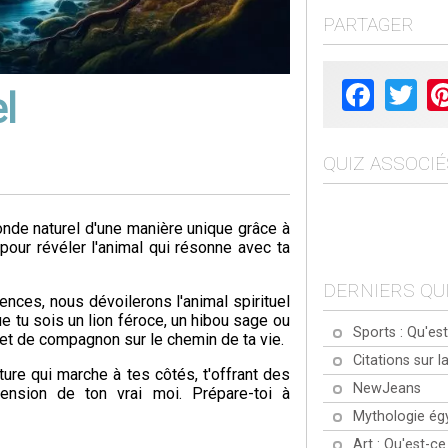
PARTAGER
Facebook
Twit
el
QUIZ ASSOCIÉ
nde naturel d'une manière unique grâce à
 pour révéler l'animal qui résonne avec ta
DERNIERS QU
ences, nous dévoilerons l'animal spirituel
Que tu sois un lion féroce, un hibou sage ou
Sports : Qu'est
de et de compagnon sur le chemin de ta vie.
Citations sur la
ure qui marche à tes côtés, t'offrant des
NewJeans
ension de ton vrai moi. Prépare-toi à
Mythologie ég
Art : Qu'est-ce