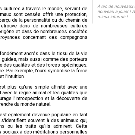
Avec de nouveaux q
s cultures à travers le monde, servant de
nouveau à jouer ! Al
aux sont censés offrir une protection,
mieux informé !
erçu de la personnalité ou du chemin de
 retrouve dans de nombreuses cultures
borigène et dans de nombreuses sociétés
 croyances concernant ces compagnons
ofondément ancrés dans le tissu de la vie
s guides, mais aussi comme des porteurs
e des qualités et des forces spécifiques,
ère. Par exemple, l'ours symbolise la force
t l'intuition.
st plus qu'une simple affinité avec une
nd avec le règne animal et les qualités que
urage l'introspection et la découverte de
prendre du monde naturel.
s est également devenue populaire en tant
s'identifient souvent à des animaux qui,
ns ou les traits qu'ils admirent. Cette
s sociaux à des méditations personnelles