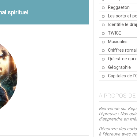
Reggaeton
l spirituel
Les sorts et p
Identifie le d
TWICE
Musicales
Chiffres romai
Qu'est-ce qui e
Géographie
Capitales de l
À PROPOS DE
Bienvenue sur Kiquo
l'épreuve ! Nos qui
d'apprendre en m
Découvre des curios
à l'épreuve avec nos