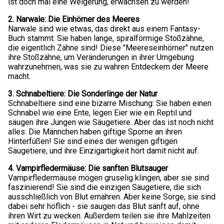
ist doch mal eine Weigerung, erwachsen zu werden!
2. Narwale: Die Einhörner des Meeres
Narwale sind wie etwas, das direkt aus einem Fantasy-
Buch stammt. Sie haben lange, spiralförmige Stoßzähne,
die eigentlich Zähne sind! Diese "Meereseinhörner" nutzen
ihre Stoßzähne, um Veränderungen in ihrer Umgebung
wahrzunehmen, was sie zu wahren Entdeckern der Meere
macht.
3. Schnabeltiere: Die Sonderlinge der Natur
Schnabeltiere sind eine bizarre Mischung: Sie haben einen
Schnabel wie eine Ente, legen Eier wie ein Reptil und
säugen ihre Jungen wie Säugetiere. Aber das ist noch nicht
alles: Die Männchen haben giftige Sporne an ihren
Hinterfüßen! Sie sind eines der wenigen giftigen
Säugetiere, und ihre Einzigartigkeit hört damit nicht auf.
4. Vampirfledermäuse: Die sanften Blutsauger
Vampirfledermäuse mögen gruselig klingen, aber sie sind
faszinierend! Sie sind die einzigen Säugetiere, die sich
ausschließlich von Blut ernähren. Aber keine Sorge, sie sind
dabei sehr höflich - sie saugen das Blut sanft auf, ohne
ihren Wirt zu wecken. Außerdem teilen sie ihre Mahlzeiten