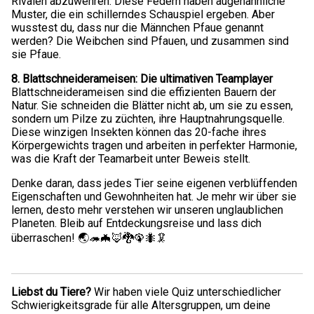
Rivalen abzuwehren. Diese Federn haben augenähnliche
Muster, die ein schillerndes Schauspiel ergeben. Aber
wusstest du, dass nur die Männchen Pfaue genannt
werden? Die Weibchen sind Pfauen, und zusammen sind
sie Pfaue.
8. Blattschneiderameisen: Die ultimativen Teamplayer
Blattschneiderameisen sind die effizienten Bauern der
Natur. Sie schneiden die Blätter nicht ab, um sie zu essen,
sondern um Pilze zu züchten, ihre Hauptnahrungsquelle.
Diese winzigen Insekten können das 20-fache ihres
Körpergewichts tragen und arbeiten in perfekter Harmonie,
was die Kraft der Teamarbeit unter Beweis stellt.
Denke daran, dass jedes Tier seine eigenen verblüffenden
Eigenschaften und Gewohnheiten hat. Je mehr wir über sie
lernen, desto mehr verstehen wir unseren unglaublichen
Planeten. Bleib auf Entdeckungsreise und lass dich
überraschen! 🌏🦔🦇🦊🐉🦚🐜🦑
Liebst du Tiere?
Wir haben viele Quiz unterschiedlicher
Schwierigkeitsgrade für alle Altersgruppen, um deine