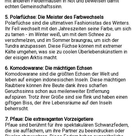
mit anderen Fledermäusen in Not und beweisen damit
echten Gemeinschaftssinn.
5. Polarfüchse: Die Meister des Farbwechsels
Polarfüchse sind die ultimativen Fashionistas des Winters.
Ihr Fell wechselt mit den Jahreszeiten seine Farbe, um sich
zu tarnen - im Winter weiß, um mit dem Schnee zu
verschmelzen, und im Sommer braungrau, um sich der
Tundra anzupassen. Diese Füchse können mit extremer
Kälte umgehen, was sie zu coolen Überlebenskünstlern in
der eisigen Arktis macht.
6. Komodowarane: Die mächtigen Echsen
Komodowarane sind die größten Echsen der Welt und
leben auf einigen indonesischen Inseln. Diese mächtigen
Raubtiere können ihre Beute dank ihres scharfen
Geruchssinns schon aus meilenweiter Entfernung
aufspüren. Trotz ihrer Größe sind sie flink und haben einen
giftigen Biss, der ihre Lebensräume auf den Inseln
beherrscht.
7. Pfaue: Die extravaganten Vorzeigetiere
Pfaue sind berühmt für ihre spektakulären Schwanzfedern,
die sie auffächern, um ihre Partner zu beeindrucken oder