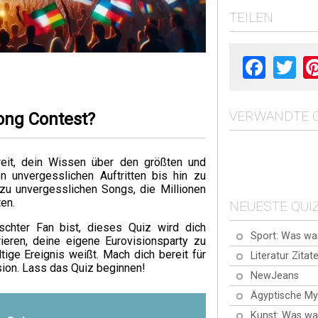
TEILEN
Facebook
Twit
VERWANDTE Q
Song Contest?
reit, dein Wissen über den größten und
 unvergesslichen Auftritten bis hin zu
u unvergesslichen Songs, die Millionen
en.
NEUESTE QUI
schter Fan bist, dieses Quiz wird dich
Sport: Was wa
rieren, deine eigene Eurovisionsparty zu
tige Ereignis weißt. Mach dich bereit für
Literatur Zitat
sion. Lass das Quiz beginnen!
NewJeans
Ägyptische My
Kunst: Was wa