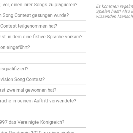
 vor, einen ihrer Songs zu plagiieren?
Es kommen regelmä
Spielen hast! Also
ion Song Contest gesungen wurde?
wissenden Mensch
g Contest teilgenommen hat?
st, in dem eine fiktive Sprache vorkam?
ion eingeführt?
qualifiziert?
ovision Song Contest?
ntest zweimal gewonnen hat?
rache in seinem Auftritt verwendete?
1997 das Vereinigte Königreich?
 der Pandemie 2020 zu einer viralen