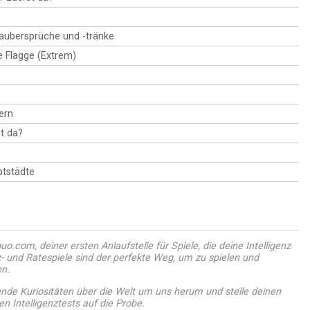
Zaubersprüche und -tränke
ie Flagge (Extrem)
ern
t da?
tstädte
o.com, deiner ersten Anlaufstelle für Spiele, die deine Intelligenz
- und Ratespiele sind der perfekte Weg, um zu spielen und
en.
ende Kuriositäten über die Welt um uns herum und stelle deinen
n Intelligenztests auf die Probe.