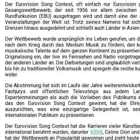
Der Eurovision Song Contest, oft einfach nur Eurovision gen
Gesangswettbewerb, der seit 1956 vor allem zwischen d
Rundfunkunion (EBU) ausgetragen wird und damit eine der
Veranstaltungen der Welt ist. Trotz seines Namens hat si
Grenzen hinaus ausgedehnt und schließt auch Länder in Asien 
Der Wettbewerb wurde ursprünglich ins Leben gerufen, um d
nach dem Krieg durch das Medium Musik zu fördern, den ku
musikalische Talente auf dem ganzen Kontinent zu präsentier
Originalsong ein, der live im Fernsehen und Radio vorgetrage
der anderen Länder an. Die Darbietungen sind unglaublich viel
bis hin zu traditioneller Volksmusik und spiegeln die reiche k
wider.
Die Abstimmung hat sich im Laufe der Jahre weiterentwickel
Fachjurys und öffentlichen Televotings aus jedem La
Expertenmeinungen als auch die Vorlieben des Publikums i
das den Eurovision Song Contest gewinnt, hat die Ehre
auszurichten, was eine einzigartige Gelegenheit ist, se
internationalen Publikum zu präsentieren.
Der Eurovision Song Contest hat die Karrieren vieler Künstle
international berühmt wurden, darunter
ABBA
, Celine Dion un
hat der Wettbewerb an Popularität gewonnen und zieht heute