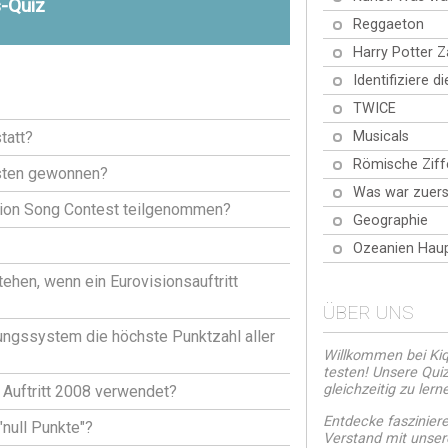
s-Quiz
Reggaeton
Harry Potter 
Identifiziere d
TWICE
Musicals
tatt?
Römische Ziff
gsten gewonnen?
Was war zuers
ision Song Contest teilgenommen?
Geographie
Ozeanien Haup
ehen, wenn ein Eurovisionsauftritt
ÜBER UNS
ungssystem die höchste Punktzahl aller
Willkommen bei Kiqu
testen! Unsere Quiz
gleichzeitig zu lern
Auftritt 2008 verwendet?
Entdecke faszinier
null Punkte"?
Verstand mit unsere