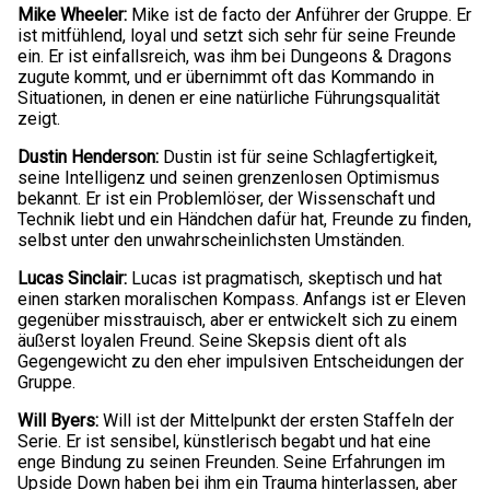
Mike Wheeler:
Mike ist de facto der Anführer der Gruppe. Er
ist mitfühlend, loyal und setzt sich sehr für seine Freunde
ein. Er ist einfallsreich, was ihm bei Dungeons & Dragons
zugute kommt, und er übernimmt oft das Kommando in
Situationen, in denen er eine natürliche Führungsqualität
zeigt.
Dustin Henderson:
Dustin ist für seine Schlagfertigkeit,
seine Intelligenz und seinen grenzenlosen Optimismus
bekannt. Er ist ein Problemlöser, der Wissenschaft und
Technik liebt und ein Händchen dafür hat, Freunde zu finden,
selbst unter den unwahrscheinlichsten Umständen.
Lucas Sinclair:
Lucas ist pragmatisch, skeptisch und hat
einen starken moralischen Kompass. Anfangs ist er Eleven
gegenüber misstrauisch, aber er entwickelt sich zu einem
äußerst loyalen Freund. Seine Skepsis dient oft als
Gegengewicht zu den eher impulsiven Entscheidungen der
Gruppe.
Will Byers:
Will ist der Mittelpunkt der ersten Staffeln der
Serie. Er ist sensibel, künstlerisch begabt und hat eine
enge Bindung zu seinen Freunden. Seine Erfahrungen im
Upside Down haben bei ihm ein Trauma hinterlassen, aber