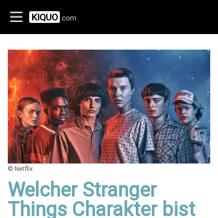
KIQUO
.com
© Netflix
Welcher Stranger
Things Charakter bist