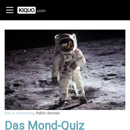
KIQUO
.com
Neil A. Armstrong
, Public domain
Das Mond-Quiz