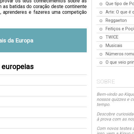
e provar os teus conhecimentos sobre as
Que tipo de P
 as batidas do coração deste continente
res, aprenderes e fazeres uma competição
Arte: O que é 
Reggaeton
Feitiços e Poç
TWICE
ais da Europa
Musicais
Números rom
O que veio pri
s europeias
SOBRE
Bem-vindo ao Kiquo.
nossos quizzes e c
tempo.
Descobre curiosida
à prova com as noss
Com novos testes a
isso, vem a Kiquo.c