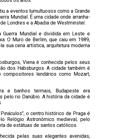
todos os anos.
tiu a eventos tumultuosos como a Grande
erra Mundial. É uma cidade onde arranha-
 de Londres e a Abadia de Westminster.
a Guerra Mundial e dividida em Leste e
exa. O Muro de Berlim, que caiu em 1989,
a sua cena artística, arquitetura moderna
sburgos, Viena é conhecida pelos seus
verão dos Habsburgos. A cidade também é
e compositores lendários como Mozart,
ura e banhos termais, Budapeste era
 pelo rio Danúbio. A história da cidade é
.
ináculos", o centro histórico de Praga é
lo Relógio Astronómico medieval, pelo
eta de estátuas de santos católicos.
hecida pelas suas elegantes avenidas,