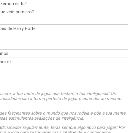
okémon és tu?
que veio primeiro?
ões de Harry Potter
anos
meiro?
com, a tua fonte de jogos que testam a tua inteligência! Os
uriosidades são a forma perfeita de jogar e aprender ao mesmo
des fascinantes sobre o mundo que nos rodeia e põe a tua mente
as estimulantes avaliações de inteligência.
dicionados regularmente, terás sempre algo novo para jogar! Por
om e joga para te tornares mais inteligente e conhecedor!