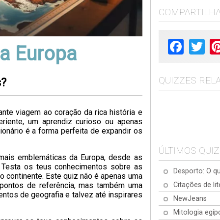
COMPARTILH
Facebook
Twit
da Europa
QUIZZES REL
s?
nte viagem ao coração da rica história e
periente, um aprendiz curioso ou apenas
onário é a forma perfeita de expandir os
ÚLTIMOS QUI
 mais emblemáticas da Europa, desde as
. Testa os teus conhecimentos sobre as
Desporto: O qu
 do continente. Este quiz não é apenas uma
Citações de lit
e pontos de referência, mas também uma
ntos de geografia e talvez até inspirares
NewJeans
Mitologia egíp