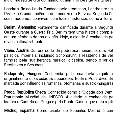
maior museu de arte do mundo, atraem milhões de visitantes 
Londres, Reino Unido:
Fundada pelos romanos, Londres resis
Peste, o Grande Incêndio de Londres e o Blitz da Segunda Gu
céus modernos convivem com locais históricos como a Torre
Berlim, Alemanha:
Fortemente danificada durante a Segund
Oeste durante a Guerra Fria, Berlim tem uma história compl
era um símbolo dessa divisão. Hoje, a cidade é conhecida pel
e vida cultural vibrante.
Viena, Áustria:
Outrora sede da poderosa monarquia dos Hab
palácios imperiais, incluindo Schönbrunn, a residência de 
famosa pela sua herança musical clássica, sendo o lar d
Beethoven e Schubert.
Budapeste, Hungria:
Conhecida pela sua bela arquitet
originalmente duas cidades separadas, Buda e Pest, divididas
marcada por influências romanas, otomanas e austro-húngaras
Praga, República Checa:
Conhecida como a "Cidade dos Cem P
Património Mundial da UNESCO. A cidade é conhecida pe
histórico Castelo de Praga e pela Ponte Carlos, que está repl
Madrid, Espanha:
Como capital de Espanha, Madrid é con