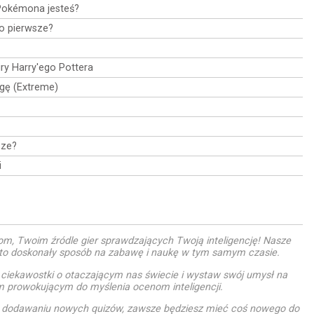
Pokémona jesteś?
ło pierwsze?
siry Harry'ego Pottera
agę (Extreme)
sze?
i
m, Twoim źródle gier sprawdzających Twoją inteligencję! Nasze
i to doskonały sposób na zabawę i naukę w tym samym czasie.
 ciekawostki o otaczającym nas świecie i wystaw swój umysł na
m prowokującym do myślenia ocenom inteligencji.
u dodawaniu nowych quizów, zawsze będziesz mieć coś nowego do