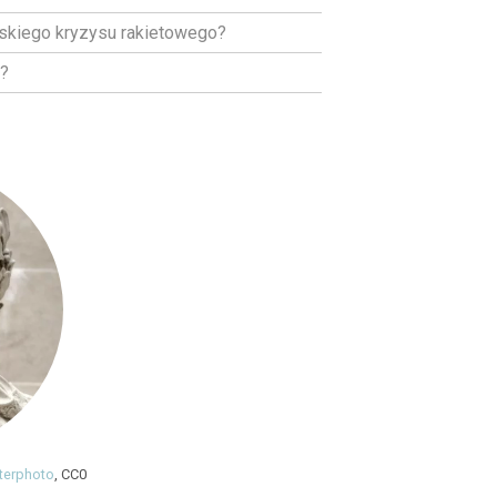
skiego kryzysu rakietowego?
i?
tterphoto
, CC0