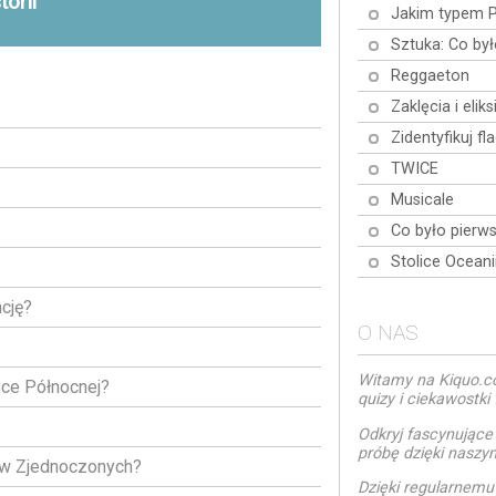
torii
Jakim typem 
Sztuka: Co by
Reggaeton
Zaklęcia i elik
Zidentyfikuj fl
TWICE
Musicale
Co było pierw
Stolice Oceani
cję?
O NAS
Witamy na Kiquo.co
yce Północnej?
quizy i ciekawostk
Odkryj fascynujące
próbę dzięki naszy
ów Zjednoczonych?
Dzięki regularnem