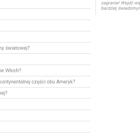
zagrania! Wejdź wi
bardziej świadomy
ny światowej?
nie Włoch?
 kontynentalnej części obu Ameryk?
nej?