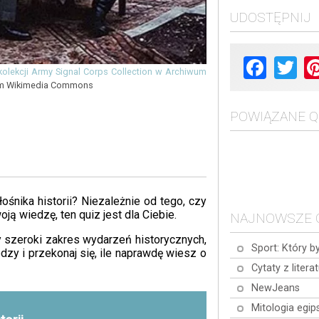
UDOSTĘPNIJ
Facebook
Twit
kolekcji Army Signal Corps Collection w Archiwum
em Wikimedia Commons
POWIĄZANE Q
śnika historii? Niezależnie od tego, czy
ją wiedzę, ten quiz jest dla Ciebie.
NAJNOWSZE 
 szeroki zakres wydarzeń historycznych,
Sport: Który b
edzy i przekonaj się, ile naprawdę wiesz o
Cytaty z litera
NewJeans
Mitologia egip