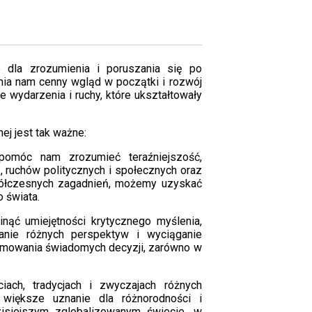
 dla zrozumienia i poruszania się po
nia nam cenny wgląd w początki i rozwój
e wydarzenia i ruchy, które ukształtowały
ej jest tak ważne:
pomóc nam zrozumieć teraźniejszość,
 ruchów politycznych i społecznych oraz
półczesnych zagadnień, możemy uzyskać
 świata.
nąć umiejętności krytycznego myślenia,
nianie różnych perspektyw i wyciąganie
jmowania świadomych decyzji, zarówno w
iach, tradycjach i zwyczajach różnych
większe uznanie dla różnorodności i
isiejszym zglobalizowanym świecie, w