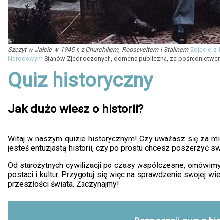
Szczyt w Jałcie w 1945 r. z Churchillem, Rooseveltem i Stalinem
Zdjęcie z 
Narodowym
Stanów Zjednoczonych, domena publiczna, za pośrednictw
Quiz historyczny
Jak dużo wiesz o historii?
Witaj w naszym quizie historycznym! Czy uważasz się za miło
jesteś entuzjastą historii, czy po prostu chcesz poszerzyć swo
Od starożytnych cywilizacji po czasy współczesne, omówimy
postaci i kultur. Przygotuj się więc na sprawdzenie swojej wi
przeszłości świata. Zaczynajmy!