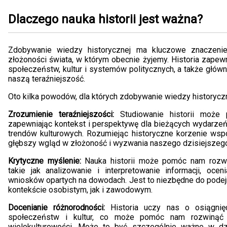
Dlaczego nauka historii jest ważna?
Zdobywanie wiedzy historycznej ma kluczowe znaczenie
złożoności świata, w którym obecnie żyjemy. Historia zapew
społeczeństw, kultur i systemów politycznych, a także główn
naszą teraźniejszość.
Oto kilka powodów, dla których zdobywanie wiedzy historyczn
Zrozumienie teraźniejszości:
Studiowanie historii może 
zapewniając kontekst i perspektywę dla bieżących wydarzeń,
trendów kulturowych. Rozumiejąc historyczne korzenie ws
głębszy wgląd w złożoność i wyzwania naszego dzisiejszego
Krytyczne myślenie:
Nauka historii może pomóc nam rozwi
takie jak analizowanie i interpretowanie informacji, oce
wniosków opartych na dowodach. Jest to niezbędne do pode
kontekście osobistym, jak i zawodowym.
Docenianie różnorodności:
Historia uczy nas o osiągnięc
społeczeństw i kultur, co może pomóc nam rozwinąć 
wielokulturowości. Może to być szczególnie ważne w dz