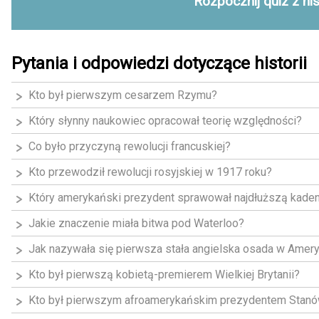
Rozpocznij quiz z his
Pytania i odpowiedzi dotyczące historii
Kto był pierwszym cesarzem Rzymu?
Który słynny naukowiec opracował teorię względności?
Co było przyczyną rewolucji francuskiej?
Kto przewodził rewolucji rosyjskiej w 1917 roku?
Który amerykański prezydent sprawował najdłuższą kaden
Jakie znaczenie miała bitwa pod Waterloo?
Jak nazywała się pierwsza stała angielska osada w Amer
Kto był pierwszą kobietą-premierem Wielkiej Brytanii?
Kto był pierwszym afroamerykańskim prezydentem Stan