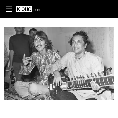
KIQUO
.com