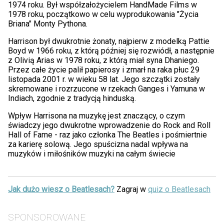
1974 roku. Był współzałożycielem HandMade Films w
1978 roku, początkowo w celu wyprodukowania "Życia
Briana" Monty Pythona.
Harrison był dwukrotnie żonaty, najpierw z modelką Pattie
Boyd w 1966 roku, z którą później się rozwiódł, a następnie
z Olivią Arias w 1978 roku, z którą miał syna Dhaniego.
Przez całe życie palił papierosy i zmarł na raka płuc 29
listopada 2001 r. w wieku 58 lat. Jego szczątki zostały
skremowane i rozrzucone w rzekach Ganges i Yamuna w
Indiach, zgodnie z tradycją hinduską.
Wpływ Harrisona na muzykę jest znaczący, o czym
świadczy jego dwukrotne wprowadzenie do Rock and Roll
Hall of Fame - raz jako członka The Beatles i pośmiertnie
za karierę solową. Jego spuścizna nadal wpływa na
muzyków i miłośników muzyki na całym świecie
Jak dużo wiesz o Beatlesach?
Zagraj w
quiz o Beatlesach
SPONSOROWANE