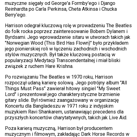
muzyczne sięgały od George'a Formby'ego i Django
Reinhardta po Carla Perkinsa, Cheta Atkinsa i Chucka
Berry'ego.
Harrison odegrał kluczową rolę w prowadzeniu The Beatles
do folk rocka poprzez zainteresowanie Bobem Dylanem i
Byrdsami. Jego wprowadzenie sitaru w utworach takich jak
"Norwegian Wood (This Bird Has Flown)" było przykładem
jego pionierskiej roli w łączeniu zachodnich i wschodnich
stylów muzycznych. Był także kluczową postacią w
popularyzacji Medytacji Transcendentalnej i miał bliski
związek z ruchem Hare Krishna.
Po rozwiązaniu The Beatles w 1970 roku, Harrison
rozpoczął udaną karierę solową. Jego potrójny album "All
Things Must Pass" zawierał hitowy singiel "My Sweet
Lord" i prezentował jego charakterystyczne brzmienie
gitary slide. Był również zaangażowany w organizację
Koncertu dla Bangladeszu w 1971 roku z indyjskim
muzykiem Ravi Shankarem, ustanawiając precedens dla
przyszłych koncertów charytatywnych, takich jak Live Aid.
Poza karierą muzyczną, Harrison był producentem
muzycznym i filmowym, zakładając Dark Horse Records w