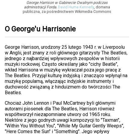
George Harrison w Gabinecie Owalnym podczas
administracji Forda.
David Hume Kennerly
, domena
publiczna, za pośrednictwem Wikimedia Commons
O George'u Harrisonie
George Harrison, urodzony 25 lutego 1943 r. w Liverpoolu
w Anglii, jest znany z roli głównego gitarzysty The Beatles,
jednego z najbardziej wpływowych zespołów w historii
muzyki rockowej. Często określany jako "cichy Beatle",
wkład Harrisona w muzykę wykraczał poza jego pracę z
The Beatles. Przyjął kulturę indyjską i znacząco wpłynął na
muzykę popularną, włączając indyjskie instrumenty i
duchowość związaną z hinduizmem do twórczości The
Beatles.
Chociaż John Lennon i Paul McCartney byli głównymi
autorami piosenek dla The Beatles, Harrison również
współtworzył niezapomniane utwory od 1965 roku.
Niektóre z jego godnych uwagi kompozycji to "Taxman",
"Within You Without You", "While My Guitar Gently Weeps",
"Here Comes the Sun" i "Something". Jego wpływy