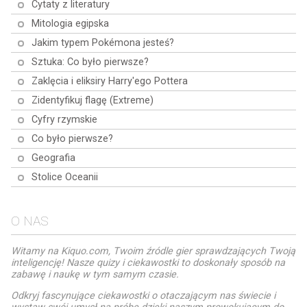
Cytaty z literatury
przekonaj się, jak dobrze znasz
się na musicalach!
Mitologia egipska
Jakim typem Pokémona jesteś?
Sztuka: Co było pierwsze?
Zaklęcia i eliksiry Harry'ego Pottera
Zidentyfikuj flagę (Extreme)
Cyfry rzymskie
Co było pierwsze?
Geografia
Stolice Oceanii
O NAS
Witamy na Kiquo.com, Twoim źródle gier sprawdzających Twoją
inteligencję! Nasze quizy i ciekawostki to doskonały sposób na
zabawę i naukę w tym samym czasie.
Odkryj fascynujące ciekawostki o otaczającym nas świecie i