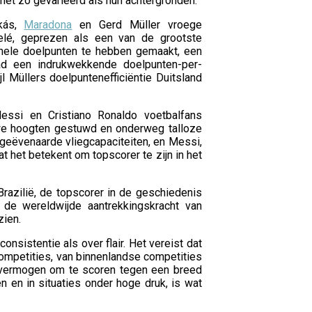
net zo gevarieerd als hun achtergronden.
skás,
Maradona
en Gerd Müller vroege
elé, geprezen als een van de grootste
onele doelpunten te hebben gemaakt, een
ad een indrukwekkende doelpunten-per-
ijl Müllers doelpuntenefficiëntie Duitsland
Messi en Cristiano Ronaldo voetbalfans
uwe hoogten gestuwd en onderweg talloze
ngeëvenaarde vliegcapaciteiten, en Messi,
t het betekent om topscorer te zijn in het
Brazilië, de topscorer in de geschiedenis
de wereldwijde aantrekkingskracht van
zien.
sistentie als over flair. Het vereist dat
competities, van binnenlandse competities
vermogen om te scoren tegen een breed
 en in situaties onder hoge druk, is wat