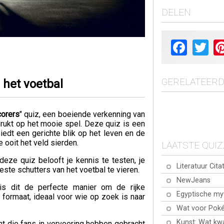
DELEN
Facebook
Twit
GERELATEERD
 het voetbal
corers
" quiz, een boeiende verkenning van
ukt op het mooie spel. Deze quiz is een
iedt een gerichte blik op het leven en de
ooit het veld sierden.
LAATSTE QUI
deze quiz belooft je kennis te testen, je
Literatuur Cita
ste schutters van het voetbal te vieren.
NewJeans
is dit de perfecte manier om de rijke
Egyptische my
 formaat, ideaal voor wie op zoek is naar
Wat voor Poké
Kunst: Wat kw
nt die fans in vervoering hebben gebracht