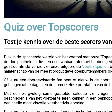
Quiz over Topscorers
Test je kennis over de beste scorers van
Duik in de spannende wereld van het voetbal met onze
"Tops
de doelpunthelden die een onuitwisbare stempel hebben gedr
gestroomlijnde versie van onze uitgebreide
Voetbalquiz
en b
nalatenschap van de meest productieve doelpuntenmakers die 
Of je nu een doorgewinterde fan bent of nieuw in de sport, 
geheugen uit te dagen en de opmerkelijke prestaties van de be
Met een zorgvuldig samengestelde selectie van vragen 
geschiedenis van het voetbal te leren kennen in een beknopt
een snelle maar zinvolle voetbaltrivia-ervaring.
Klaar om te zien hoe goed jij de legendarische topscorers ke