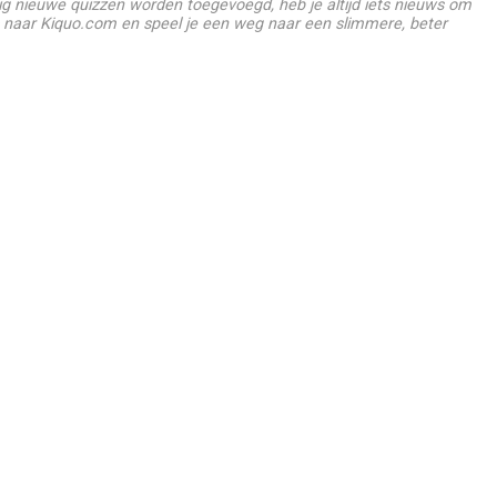
g nieuwe quizzen worden toegevoegd, heb je altijd iets nieuws om
 naar Kiquo.com en speel je een weg naar een slimmere, beter