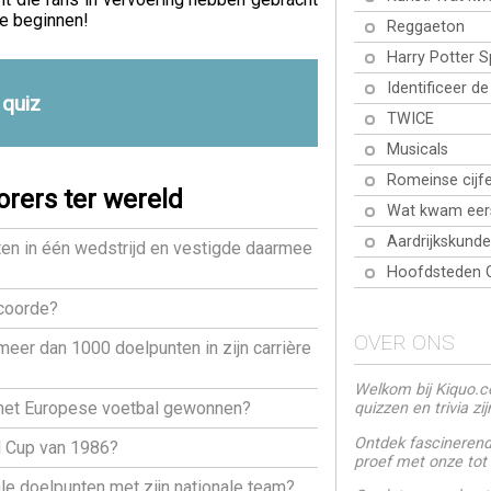
e beginnen!
Reggaeton
Harry Potter 
Identificeer d
 quiz
TWICE
Musicals
Romeinse cijfe
rers ter wereld
Wat kwam eer
Aardrijkskunde
ten in één wedstrijd en vestigde daarmee
Hoofdsteden 
scoorde?
OVER ONS
eer dan 1000 doelpunten in zijn carrière
Welkom bij Kiquo.co
het Europese voetbal gewonnen?
quizzen en trivia zi
Ontdek fascinerende
d Cup van 1986?
proef met onze tot
le doelpunten met zijn nationale team?