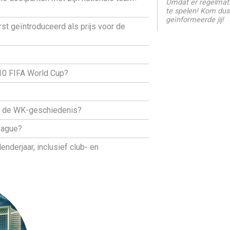
Omdat er regelmati
te spelen! Kom dus
geïnformeerde jij!
st geïntroduceerd als prijs voor de
010 FIFA World Cup?
in de WK-geschiedenis?
eague?
nderjaar, inclusief club- en