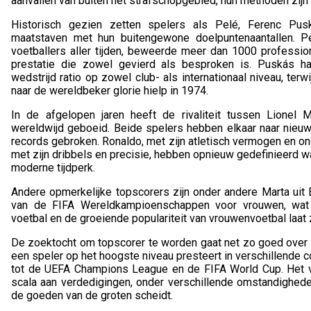
aanvallen van buiten het strafschopgebied, hun methoden zijn 
Historisch gezien zetten spelers als Pelé, Ferenc Pu
maatstaven met hun buitengewone doelpuntenaantallen. P
voetballers aller tijden, beweerde meer dan 1000 professi
prestatie die zowel gevierd als besproken is. Puskás h
wedstrijd ratio op zowel club- als internationaal niveau, terw
naar de wereldbeker glorie hielp in 1974.
In de afgelopen jaren heeft de rivaliteit tussen Lionel 
wereldwijd geboeid. Beide spelers hebben elkaar naar nie
records gebroken. Ronaldo, met zijn atletisch vermogen en o
met zijn dribbels en precisie, hebben opnieuw gedefinieerd wa
moderne tijdperk.
Andere opmerkelijke topscorers zijn onder andere Marta uit 
van de FIFA Wereldkampioenschappen voor vrouwen, wat 
voetbal en de groeiende populariteit van vrouwenvoetbal laat 
De zoektocht om topscorer te worden gaat net zo goed over con
een speler op het hoogste niveau presteert in verschillende 
tot de UEFA Champions League en de FIFA World Cup. Het 
scala aan verdedigingen, onder verschillende omstandigheden
de goeden van de groten scheidt.