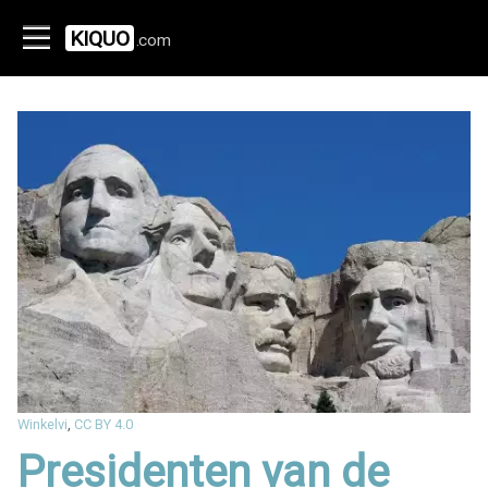
KIQUO
.com
Winkelvi
,
CC BY 4.0
Presidenten van de