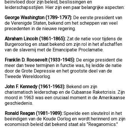
beïnvloed door zijn beleid, beslissingen en
leiderschapsstijlen. Hier zijn een paar belangrijke aspecten:
George Washington (1789-1797):
De eerste president van
de Verenigde Staten, bekend om het scheppen van veel
precedenten in de nieuwe regering.
Abraham Lincoln (1861-1865):
Zat de natie voor tijdens de
Burgeroorlog en staat bekend om zijn rol in het afschaffen
van de slavernij met de Emancipatie Proclamatie.
Franklin D. Roosevelt (1933-1945):
De enige president die
meer dan twee termijnen in functie was, hij leidde de natie
door de Grote Depressie en het grootste deel van de
Tweede Wereldoorlog.
John F. Kennedy (1961-1963):
Bekend om zijn
charismatisch leiderschap en de Cubaanse Raketcrisis. Zijn
moord in 1963 was een cruciaal moment in de Amerikaanse
geschiedenis.
Ronald Reagan (1981-1989):
Speelde een sleutelrol in het
beëindigen van de Koude Oorlog en wordt herinnerd om zijn
economisch beleid dat bekend staat als "Reaganomics."