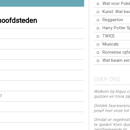
Wat voor Poké
Kunst: Wat kw
hoofdsteden
Reggaeton
Harry Potter 
TWICE
Musicals
Romeinse cijfe
Wat kwam eer
OVER ONS
Welkom bij Kiquo.co
?
quizzen en trivia zi
Ontdek fascinerende
proef met onze tot
Omdat er regelmati
te spelen! Kom dus
geïnformeerde jij!