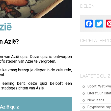
DELEN
Facebook
Twit
zië
GERELATEERD
n Azië?
n van Azië quiz. Deze quiz is ontworpen
oofdsteden van Azië te vergroten.
e vraag brengt je dieper in de culturele,
nt.
LAATSTE QUI
 leerling bent, deze quiz belooft een
Sport: Wat kw
 stadsgezichten van Azië.
Literatuur Cita
NewJeans
Azië quiz
Egyptische my