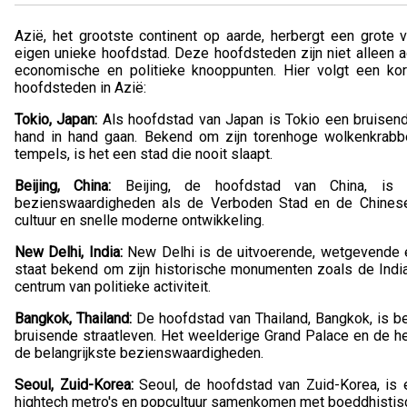
Azië, het grootste continent op aarde, herbergt een grote 
eigen unieke hoofdstad. Deze hoofdsteden zijn niet alleen ad
economische en politieke knooppunten. Hier volgt een kor
hoofdsteden in Azië:
Tokio, Japan:
Als hoofdstad van Japan is Tokio een bruisend
hand in hand gaan. Bekend om zijn torenhoge wolkenkrabbe
tempels, is het een stad die nooit slaapt.
Beijing, China:
Beijing, de hoofdstad van China, is 
bezienswaardigheden als de Verboden Stad en de Chinese 
cultuur en snelle moderne ontwikkeling.
New Delhi, India:
New Delhi is de uitvoerende, wetgevende e
staat bekend om zijn historische monumenten zoals de India
centrum van politieke activiteit.
Bangkok, Thailand:
De hoofdstad van Thailand, Bangkok, is b
bruisende straatleven. Het weelderige Grand Palace en de h
de belangrijkste bezienswaardigheden.
Seoul, Zuid-Korea:
Seoul, de hoofdstad van Zuid-Korea, is
hightech metro's en popcultuur samenkomen met boeddhistisc