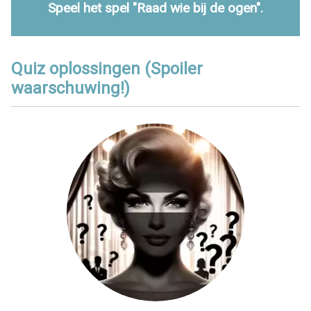
Speel het spel "Raad wie bij de ogen".
Quiz oplossingen (Spoiler
waarschuwing!)