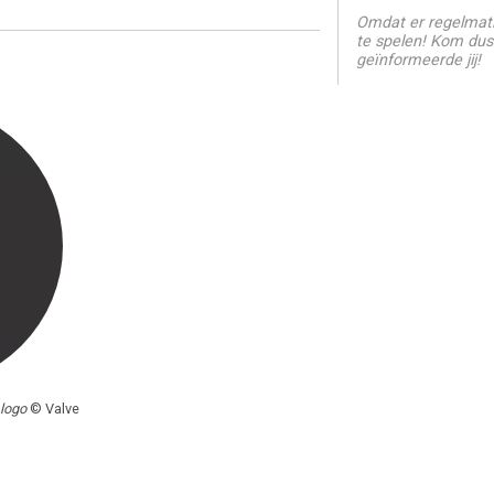
Omdat er regelmati
te spelen! Kom dus
geïnformeerde jij!
 logo
© Valve