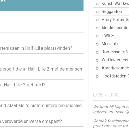
Kunst: Wat kw
Reggaeton
Harry Potter 
Identificeer d
TWICE
Musicals
rtenissen in Half-Life plaatsvinden?
Romeinse cijfe
Wat kwam eer
Aardrijkskunde
ensoort die in Half-Life 2 met de mensen
Hoofdsteden 
n Half-Life 2 gebruikt?
OVER ONS
d staat als "sinistere interdimensionale
Welkom bij Kiquo.co
quizzen en trivia zi
Ontdek fascinerende
re veroverde universa omspant?
proef met onze tot