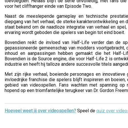
toevoegden. Helaas blijft de serie onvolledig, met fans die
voor het cliffhanger einde van Episode Two.
Naast de meeslepende gameplay en technische prestatie
diepgang van het verhaal, de sterke karakterontwikkeling en
staat bekend om de naadloze integratie van verhaal en spe
ervaring wordt geboden die spelers van begin tot eind boeit.
Bovendien reikt de invloed van Half-Life verder dan de sp
gepassioneerde gemeenschap van modders voortgebracht, di
inhoud en aanpassingen hebben gemaakt die het Half-Lif
Bovendien is de Source engine, die voor Half-Life 2 is ontwik
industrie en heeft hij talloze andere succesvolle titels aanged
Met zijn rijke verhaal, boeiende personages en innovatieve 
invloedrijke franchise die spelers blijft inspireren en boeien,
gebied van videospellen. Fans wachten met spanning op 
hopend op een triomfantelijke terugkeer van Dr. Gordon Freeman
Hoeveel weet jij over videospellen?
Speel de
quiz over video