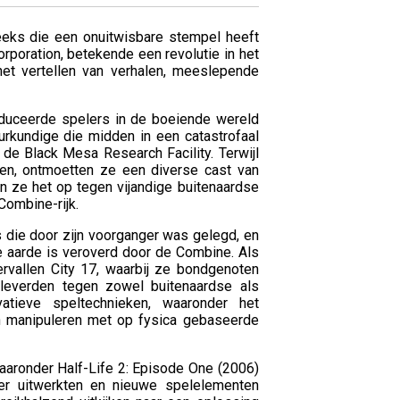
eeks die een onuitwisbare stempel heeft
rporation, betekende een revolutie in het
het vertellen van verhalen, meeslepende
troduceerde spelers in de boeiende wereld
rkundige die midden in een catastrofaal
 de Black Mesa Research Facility. Terwijl
sten, ontmoetten ze een diverse cast van
n ze het op tegen vijandige buitenaardse
ombine-rijk.
s die door zijn voorganger was gelegd, en
 aarde is veroverd door de Combine. Als
vallen City 17, waarbij ze bondgenoten
leverden tegen zowel buitenaardse als
vatieve speltechnieken, waaronder het
n manipuleren met op fysica gebaseerde
waaronder Half-Life 2: Episode One (2006)
der uitwerkten en nieuwe spelelementen