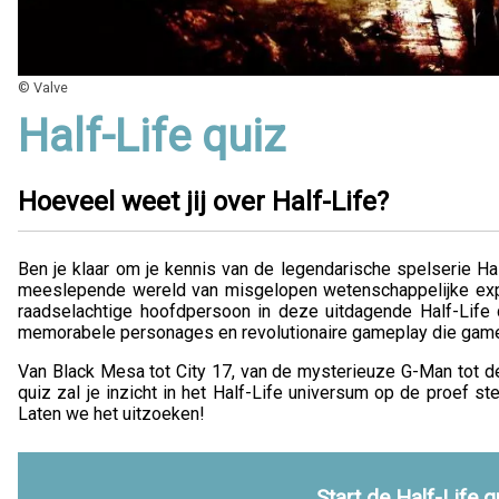
© Valve
Half-Life quiz
Hoeveel weet jij over Half-Life?
Ben je klaar om je kennis van de legendarische spelserie Hal
meeslepende wereld van misgelopen wetenschappelijke exp
raadselachtige hoofdpersoon in deze uitdagende Half-Life q
memorabele personages en revolutionaire gameplay die gamer
Van Black Mesa tot City 17, van de mysterieuze G-Man tot
quiz zal je inzicht in het Half-Life universum op de proef ste
Laten we het uitzoeken!
Start de Half-Life q