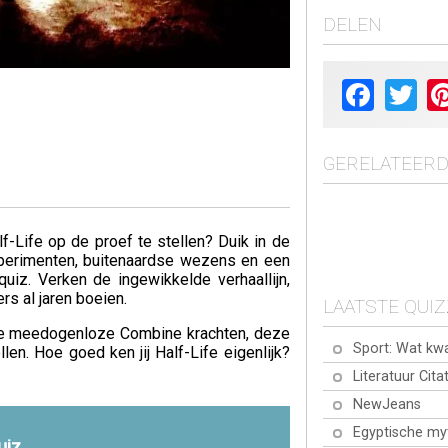
DELEN
Facebook
Twit
GERELATEERD
f-Life op de proef te stellen? Duik in de
erimenten, buitenaardse wezens en een
uiz. Verken de ingewikkelde verhaallijn,
s al jaren boeien.
LAATSTE QUI
 de meedogenloze Combine krachten, deze
Sport: Wat kw
llen. Hoe goed ken jij Half-Life eigenlijk?
Literatuur Cita
NewJeans
Egyptische my
uiz