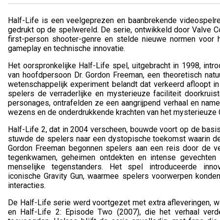
Half-Life is een veelgeprezen en baanbrekende videospelr
gedrukt op de spelwereld. De serie, ontwikkeld door Valve Co
first-person shooter-genre en stelde nieuwe normen voor 
gameplay en technische innovatie.
Het oorspronkelijke Half-Life spel, uitgebracht in 1998, in
van hoofdpersoon Dr. Gordon Freeman, een theoretisch natuu
wetenschappelijk experiment belandt dat verkeerd afloopt in
spelers de verraderlijke en mysterieuze faciliteit doorkrui
personages, ontrafelden ze een aangrijpend verhaal en name
wezens en de onderdrukkende krachten van het mysterieuze C
Half-Life 2, dat in 2004 verscheen, bouwde voort op de basi
stuwde de spelers naar een dystopische toekomst waarin de
Gordon Freeman begonnen spelers aan een reis door de ver
tegenkwamen, geheimen ontdekten en intense gevechten 
menselijke tegenstanders. Het spel introduceerde inno
iconische Gravity Gun, waarmee spelers voorwerpen konde
interacties.
De Half-Life serie werd voortgezet met extra afleveringen, 
en Half-Life 2: Episode Two (2007), die het verhaal ver