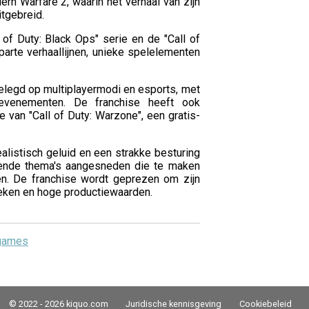
rn Warfare 2, waarin het verhaal van zijn
tgebreid.
 of Duty: Black Ops" serie en de "Call of
arte verhaallijnen, unieke spelelementen
elegd op multiplayermodi en esports, met
 evenementen. De franchise heeft ook
 van "Call of Duty: Warzone", een gratis-
alistisch geluid en een strakke besturing
ende thema's aangesneden die te maken
ten. De franchise wordt geprezen om zijn
eken en hoge productiewaarden.
ogames
© 2022 - 2026 kiquo.com
Juridische kennisgeving
Cookiebeleid