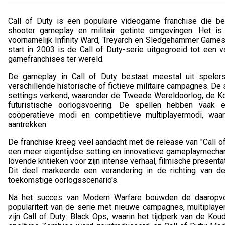
Call of Duty is een populaire videogame franchise die be
shooter gameplay en militair getinte omgevingen. Het is 
voornamelijk Infinity Ward, Treyarch en Sledgehammer Games,
start in 2003 is de Call of Duty-serie uitgegroeid tot een 
gamefranchises ter wereld.
De gameplay in Call of Duty bestaat meestal uit speler
verschillende historische of fictieve militaire campagnes. De 
settings verkend, waaronder de Tweede Wereldoorlog, de Ko
futuristische oorlogsvoering. De spellen hebben vaak
coöperatieve modi en competitieve multiplayermodi, wa
aantrekken.
De franchise kreeg veel aandacht met de release van "Call o
een meer eigentijdse setting en innovatieve gameplaymecha
lovende kritieken voor zijn intense verhaal, filmische presen
Dit deel markeerde een verandering in de richting van 
toekomstige oorlogsscenario's.
Na het succes van Modern Warfare bouwden de daaropvol
populariteit van de serie met nieuwe campagnes, multiplaye
zijn Call of Duty: Black Ops, waarin het tijdperk van de Ko