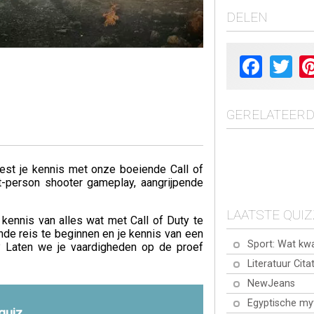
DELEN
Facebook
Twit
GERELATEERD
Test je kennis met onze boeiende Call of
t-person shooter gameplay, aangrijpende
LAATSTE QUI
 kennis van alles wat met Call of Duty te
de reis te beginnen en je kennis van een
Sport: Wat kw
? Laten we je vaardigheden op de proef
Literatuur Cita
NewJeans
Egyptische my
 quiz