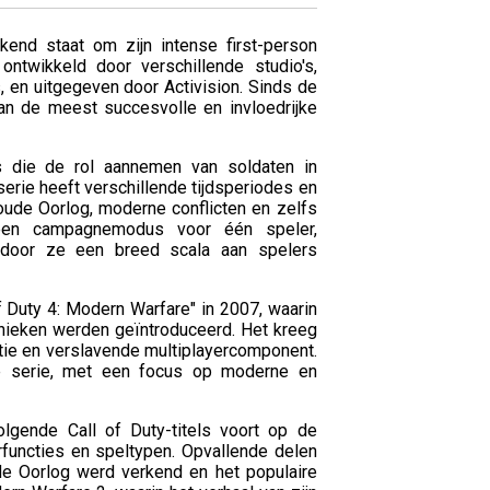
kend staat om zijn intense first-person
ontwikkeld door verschillende studio's,
 en uitgegeven door Activision. Sinds de
van de meest succesvolle en invloedrijke
s die de rol aannemen van soldaten in
serie heeft verschillende tijdsperiodes en
ude Oorlog, moderne conflicten en zelfs
 een campagnemodus voor één speler,
ardoor ze een breed scala aan spelers
f Duty 4: Modern Warfare" in 2007, waarin
nieken werden geïntroduceerd. Het kreeg
tatie en verslavende multiplayercomponent.
de serie, met een focus op moderne en
gende Call of Duty-titels voort op de
rfuncties en speltypen. Opvallende delen
ude Oorlog werd verkend en het populaire