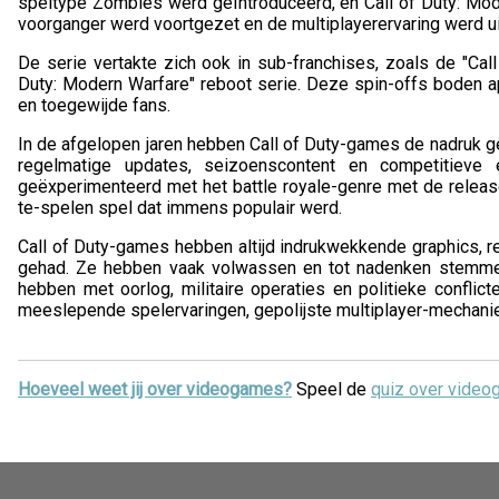
speltype Zombies werd geïntroduceerd, en Call of Duty: Mode
voorganger werd voortgezet en de multiplayerervaring werd ui
De serie vertakte zich ook in sub-franchises, zoals de "Call
Duty: Modern Warfare" reboot serie. Deze spin-offs boden ap
en toegewijde fans.
In de afgelopen jaren hebben Call of Duty-games de nadruk g
regelmatige updates, seizoenscontent en competitieve
geëxperimenteerd met het battle royale-genre met de release
te-spelen spel dat immens populair werd.
Call of Duty-games hebben altijd indrukwekkende graphics, re
gehad. Ze hebben vaak volwassen en tot nadenken stemm
hebben met oorlog, militaire operaties en politieke conflic
meeslepende spelervaringen, gepolijste multiplayer-mechani
Hoeveel weet jij over videogames?
Speel de
quiz over vide