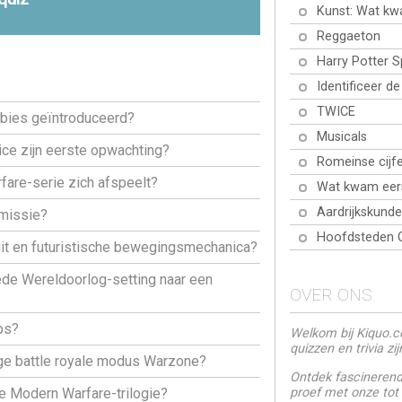
Kunst: Wat kw
Reggaeton
Harry Potter 
Identificeer d
TWICE
mbies geïntroduceerd?
Musicals
ice zijn eerste opwachting?
Romeinse cijfe
fare-serie zich afspeelt?
Wat kwam eer
Aardrijkskunde
 missie?
Hoofdsteden 
Suit en futuristische bewegingsmechanica?
ede Wereldoorlog-setting naar een
OVER ONS
ps?
Welkom bij Kiquo.co
quizzen en trivia zi
ige battle royale modus Warzone?
Ontdek fascinerende
proef met onze tot
ke Modern Warfare-trilogie?