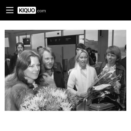
KIQUO
.com