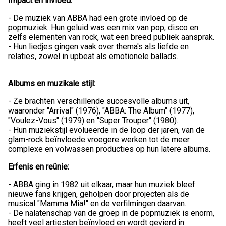
Impact en invloed:
- De muziek van ABBA had een grote invloed op de
popmuziek. Hun geluid was een mix van pop, disco en
zelfs elementen van rock, wat een breed publiek aansprak.
- Hun liedjes gingen vaak over thema's als liefde en
relaties, zowel in upbeat als emotionele ballads.
Albums en muzikale stijl:
- Ze brachten verschillende succesvolle albums uit,
waaronder "Arrival" (1976), "ABBA: The Album" (1977),
"Voulez-Vous" (1979) en "Super Trouper" (1980).
- Hun muziekstijl evolueerde in de loop der jaren, van de
glam-rock beïnvloede vroegere werken tot de meer
complexe en volwassen producties op hun latere albums.
Erfenis en reünie:
- ABBA ging in 1982 uit elkaar, maar hun muziek bleef
nieuwe fans krijgen, geholpen door projecten als de
musical "Mamma Mia!" en de verfilmingen daarvan.
- De nalatenschap van de groep in de popmuziek is enorm,
heeft veel artiesten beïnvloed en wordt gevierd in