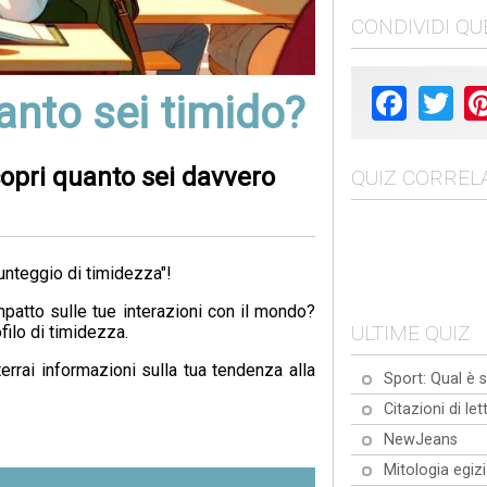
CONDIVIDI Q
Facebook
Twit
anto sei timido?
Scopri quanto sei davvero
QUIZ CORRELA
punteggio di timidezza"!
impatto sulle tue interazioni con il mondo?
ULTIME QUIZ
filo di timidezza.
rrai informazioni sulla tua tendenza alla
Sport: Qual è s
Citazioni di let
NewJeans
Mitologia egiz