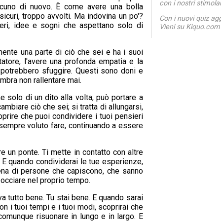
con i nostri stimolan
alcuno di nuovo. È come avere una bolla
 sicuri, troppo avvolti. Ma indovina un po'?
Con i nuovi quiz ag
eri, idee e sogni che aspettano solo di
Vieni su Kiquo.com 
ente una parte di ciò che sei e ha i suoi
tatore, l'avere una profonda empatia e la
i potrebbero sfuggire. Questi sono doni e
mbra non rallentare mai.
 solo di un dito alla volta, può portare a
biare ciò che sei; si tratta di allungarsi,
prire che puoi condividere i tuoi pensieri
 sempre voluto fare, continuando a essere
 un ponte. Ti mette in contatto con altre
 E quando condividerai le tue esperienze,
piena di persone che capiscono, che sanno
bocciare nel proprio tempo.
va tutto bene. Tu stai bene. E quando sarai
on i tuoi tempi e i tuoi modi, scoprirai che
comunque risuonare in lungo e in largo. E