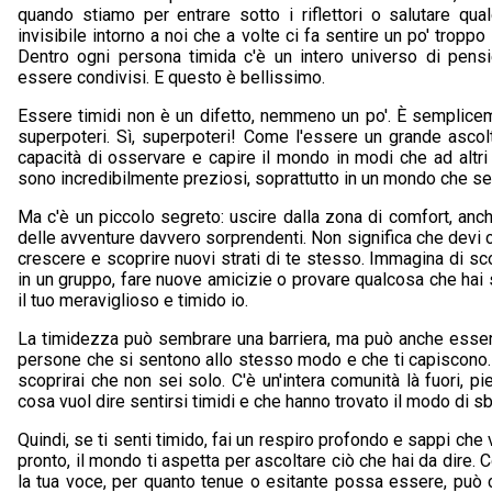
quando stiamo per entrare sotto i riflettori o salutare qu
invisibile intorno a noi che a volte ci fa sentire un po' troppo
Dentro ogni persona timida c'è un intero universo di pensi
essere condivisi. E questo è bellissimo.
Essere timidi non è un difetto, nemmeno un po'. È semplicem
superpoteri. Sì, superpoteri! Come l'essere un grande ascol
capacità di osservare e capire il mondo in modi che ad altr
sono incredibilmente preziosi, soprattutto in un mondo che se
Ma c'è un piccolo segreto: uscire dalla zona di comfort, anche
delle avventure davvero sorprendenti. Non significa che devi cam
crescere e scoprire nuovi strati di te stesso. Immagina di sco
in un gruppo, fare nuove amicizie o provare qualcosa che hai
il tuo meraviglioso e timido io.
La timidezza può sembrare una barriera, ma può anche essere
persone che si sentono allo stesso modo e che ti capiscono.
scoprirai che non sei solo. C'è un'intera comunità là fuori, 
cosa vuol dire sentirsi timidi e che hanno trovato il modo di s
Quindi, se ti senti timido, fai un respiro profondo e sappi che 
pronto, il mondo ti aspetta per ascoltare ciò che hai da dire. C
la tua voce, per quanto tenue o esitante possa essere, può 