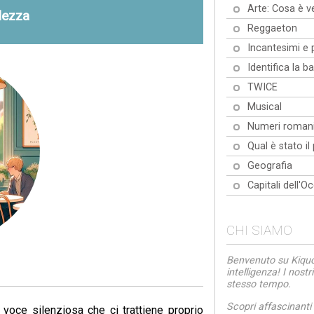
Arte: Cosa è v
idezza
Reggaeton
Incantesimi e 
Identifica la b
TWICE
Musical
Numeri roman
Qual è stato il
Geografia
Capitali dell'O
CHI SIAMO
Benvenuto su Kiquo.
intelligenza! I nost
stesso tempo.
Scopri affascinanti
 voce silenziosa che ci trattiene proprio