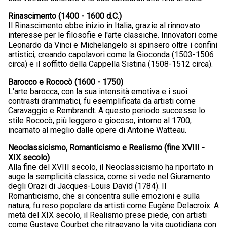
Rinascimento (1400 - 1600 d.C.)
Il Rinascimento ebbe inizio in Italia, grazie al rinnovato
interesse per le filosofie e l'arte classiche. Innovatori come
Leonardo da Vinci e Michelangelo si spinsero oltre i confini
artistici, creando capolavori come la Gioconda (1503-1506
circa) e il soffitto della Cappella Sistina (1508-1512 circa).
Barocco e Rococò (1600 - 1750)
L'arte barocca, con la sua intensità emotiva e i suoi
contrasti drammatici, fu esemplificata da artisti come
Caravaggio e Rembrandt. A questo periodo successe lo
stile Rococò, più leggero e giocoso, intorno al 1700,
incarnato al meglio dalle opere di Antoine Watteau.
Neoclassicismo, Romanticismo e Realismo (fine XVIII -
XIX secolo)
Alla fine del XVIII secolo, il Neoclassicismo ha riportato in
auge la semplicità classica, come si vede nel Giuramento
degli Orazi di Jacques-Louis David (1784). Il
Romanticismo, che si concentra sulle emozioni e sulla
natura, fu reso popolare da artisti come Eugène Delacroix. A
metà del XIX secolo, il Realismo prese piede, con artisti
come Gustave Courbet che ritraevano la vita quotidiana con