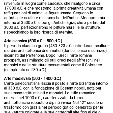
rinvenute in luoghi come Lascaux, che risalgono a circa
17.000 a.C. e che mostrano la prima creatività umana con
raffigurazioni di animali e figure umane. Seguono le
sofisticate sculture e ceramiche dell'Antica Mesopotamia
intorno al 3500 a.C. e poi gli Antichi Egizi, che a partire dal
3000 a.C. perfezionarono le pitture murali e le strutture,
rispecchiando la loro ricerca di eternità.
Arte classica (500 a.C. - 500 d.C.)
Il periodo classico greco (480-323 a.C.) introdusse sculture
e ordini architettonici drammatici (dorico, ionico e corinzio),
incarnati dal Partenone. Dopo i Greci, l'arte romana
prosperò, assimilando gli stili greci negli affreschi, nei
mosaici e nelle strutture monumentali come il Colosseo
(completato nell'80 a.C.).
Arte medievale (500 - 1400 d.C.)
L'arte paleocristiana lascia il posto all'arte bizantina intorno
al 330 d.C. con la fondazione di Costantinopoli, nota per i
suoi manoscritti miniati e mosaici. Lo stile romanico
emerse nel 1000 d.C., caratterizzato da forme
architettoniche robuste e dipinti vivaci. Nel 12° secolo si
trasformò con grazia nel periodo gotico, celebrato per le
sue vetrate colorate e le sue cattedrali alte fino al cielo.