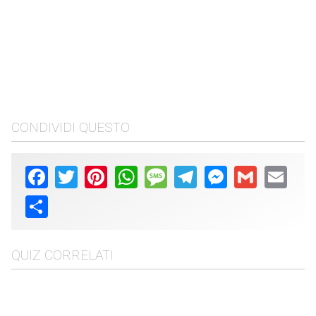
CONDIVIDI QUESTO
Facebook
Twitter
Pinterest
WhatsApp
Message
Telegram
Messenger
Gmail
Email
Share
QUIZ CORRELATI
Salvador Dalí
Citazioni d'arte