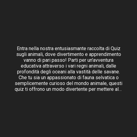
Entra nella nostra entusiasmante raccolta di Quiz
sugli animali, dove divertimento e apprendimento
vanno di pari passo! Parti per un'avventura
educativa attraverso i vari regni animali, dalle
profondità degli oceani alla vastità delle savane.
Che tu sia un appassionato di fauna selvatica o
semplicemente curioso del mondo animale, questi
quiz ti offrono un modo divertente per mettere alla
prova le tue conoscenze, scoprire fatti
affascinanti e sfidare i tuoi amici. Preparati a
esplorare le meraviglie della natura e a scoprire i
segreti di alcune delle creature più incredibili del
nostro pianeta.