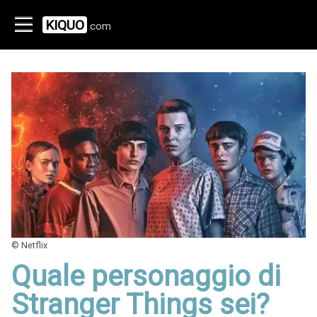
KIQUO
.com
© Netflix
Quale personaggio di
Stranger Things sei?