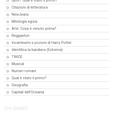
Sport: Qual è stato il primo?
pronto a scoprire il tuo tipo di
in considerazione i tuoi tratti e le
tua personalità e il tuo percorso
quale ti rispecchia di più in
Pokémon? Forza!
tue preferenze per suggerirti
di vita, offrendoti comprensione
questo divertente quiz!
Citazioni di letteratura
l'attività perfetta per te. Trova la
e guida. Sei un gufo saggio, un
NewJeans
tua corrispondenza ideale e
leone feroce o qualcos'altro?
abbraccia uno sport che amerai.
Inizia subito il tuo viaggio alla
Mitologia egizia
scoperta di te stesso!
Arte: Cosa è venuto prima?
Reggaeton
Incantesimi e pozioni di Harry Potter
Identifica la bandiera (Estrema)
TWICE
Musical
Numeri romani
Qual è stato il primo?
Geografia
Capitali dell'Oceania
CHI SIAMO