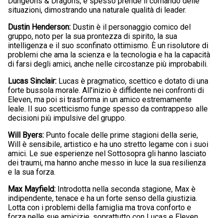
Dungeons & Dragons, e spesso prende il comando delle
situazioni, dimostrando una naturale qualità di leader.
Dustin Henderson:
Dustin è il personaggio comico del
gruppo, noto per la sua prontezza di spirito, la sua
intelligenza e il suo sconfinato ottimismo. È un risolutore di
problemi che ama la scienza e la tecnologia e ha la capacità
di farsi degli amici, anche nelle circostanze più improbabili.
Lucas Sinclair:
Lucas è pragmatico, scettico e dotato di una
forte bussola morale. All'inizio è diffidente nei confronti di
Eleven, ma poi si trasforma in un amico estremamente
leale. Il suo scetticismo funge spesso da contrappeso alle
decisioni più impulsive del gruppo.
Will Byers:
Punto focale delle prime stagioni della serie,
Will è sensibile, artistico e ha uno stretto legame con i suoi
amici. Le sue esperienze nel Sottosopra gli hanno lasciato
dei traumi, ma hanno anche messo in luce la sua resilienza
e la sua forza.
Max Mayfield:
Introdotta nella seconda stagione, Max è
indipendente, tenace e ha un forte senso della giustizia.
Lotta con i problemi della famiglia ma trova conforto e
forza nelle sue amicizie, soprattutto con Lucas e Eleven.