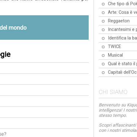
Che tipo di P
Arte: Cosa è v
Reggaeton
ie del mondo
Incantesimi e 
Identifica la b
TWICE
ogie
Musical
Qual è stato il
Capitali dell'O
CHI SIAMO
Benvenuto su Kiquo.
intelligenza! I nost
stesso tempo.
Scopri affascinanti
con i nostri stimolan
se?