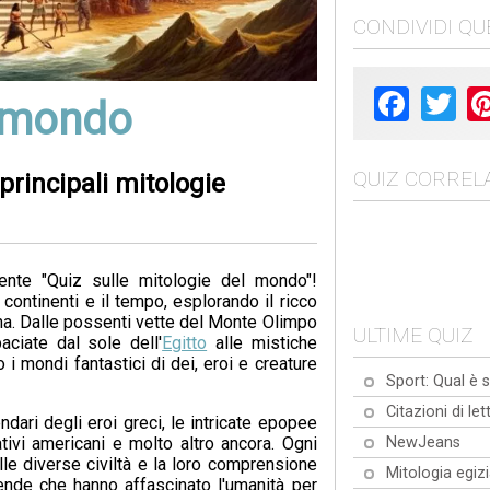
CONDIVIDI Q
Facebook
Twit
l mondo
QUIZ CORRELA
principali mitologie
cente "Quiz sulle mitologie del mondo"!
 continenti e il tempo, esplorando il ricco
ana. Dalle possenti vette del Monte Olimpo
ULTIME QUIZ
aciate dal sole dell'
Egitto
alle mistiche
 i mondi fantastici di dei, eroi e creature
Sport: Qual è s
Citazioni di let
dari degli eroi greci, le intricate epopee
NewJeans
tivi americani e molto altro ancora. Ogni
le diverse civiltà e la loro comprensione
Mitologia egiz
gende che hanno affascinato l'umanità per