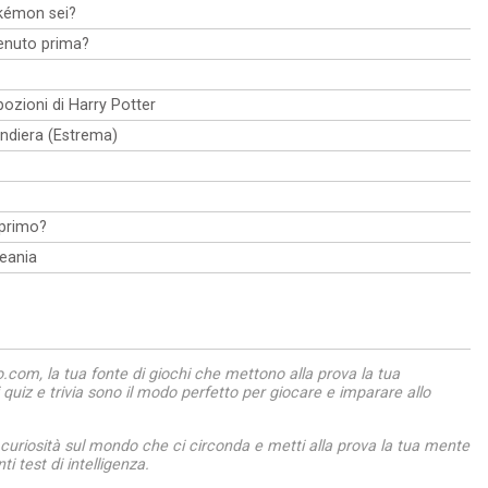
okémon sei?
enuto prima?
pozioni di Harry Potter
andiera (Estrema)
 primo?
ceania
com, la tua fonte di giochi che mettono alla prova la tua
ri quiz e trivia sono il modo perfetto per giocare e imparare allo
 curiosità sul mondo che ci circonda e metti alla prova la tua mente
ti test di intelligenza.