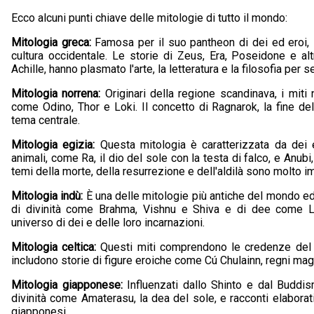
Ecco alcuni punti chiave delle mitologie di tutto il mondo:
Mitologia greca:
Famosa per il suo pantheon di dei ed eroi, 
cultura occidentale. Le storie di Zeus, Era, Poseidone e al
Achille, hanno plasmato l'arte, la letteratura e la filosofia per se
Mitologia norrena:
Originari della regione scandinava, i miti 
come Odino, Thor e Loki. Il concetto di Ragnarok, la fine de
tema centrale.
Mitologia egizia:
Questa mitologia è caratterizzata da dei
animali, come Ra, il dio del sole con la testa di falco, e Anubi, 
temi della morte, della resurrezione e dell'aldilà sono molto im
Mitologia indù:
È una delle mitologie più antiche del mondo ed
di divinità come Brahma, Vishnu e Shiva e di dee come 
universo di dei e delle loro incarnazioni.
Mitologia celtica:
Questi miti comprendono le credenze del p
includono storie di figure eroiche come Cú Chulainn, regni magi
Mitologia giapponese:
Influenzati dallo Shinto e dal Buddis
divinità come Amaterasu, la dea del sole, e racconti elaborat
giapponesi.