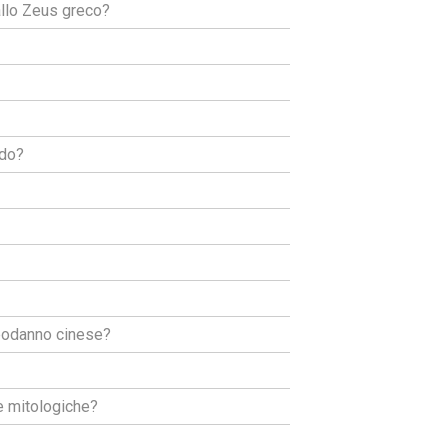
 allo Zeus greco?
ndo?
apodanno cinese?
ie mitologiche?