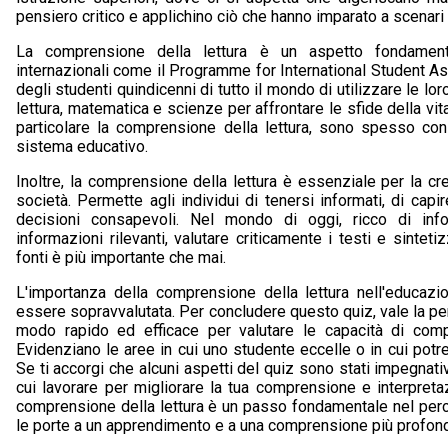
pensiero critico e applichino ciò che hanno imparato a scenari r
La comprensione della lettura è un aspetto fondamenta
internazionali come il Programme for International Student A
degli studenti quindicenni di tutto il mondo di utilizzare le 
lettura, matematica e scienze per affrontare le sfide della vita 
particolare la comprensione della lettura, sono spesso cons
sistema educativo.
Inoltre, la comprensione della lettura è essenziale per la cr
società. Permette agli individui di tenersi informati, di cap
decisioni consapevoli. Nel mondo di oggi, ricco di info
informazioni rilevanti, valutare criticamente i testi e sinte
fonti è più importante che mai.
L'importanza della comprensione della lettura nell'educaz
essere sopravvalutata. Per concludere questo quiz, vale la pe
modo rapido ed efficace per valutare le capacità di comp
Evidenziano le aree in cui uno studente eccelle o in cui potr
Se ti accorgi che alcuni aspetti del quiz sono stati impegnati
cui lavorare per migliorare la tua comprensione e interpretaz
comprensione della lettura è un passo fondamentale nel perc
le porte a un apprendimento e a una comprensione più profond