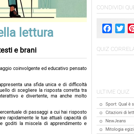
CONDIVIDI Q
Facebook
Twit
la lettura
QUIZ CORRELA
esti e brani
viaggio coinvolgente ed educativo pensato
appresenta una sfida unica e di difficoltà
ello di scegliere la risposta corretta tra
ULTIME QUIZ
nterattivo e divertente, ma anche molto
Sport: Qual è s
 percentuale di passaggi a cui hai risposto
Citazioni di let
re rapidamente le tue attuali capacità di
NewJeans
 e goditi la miscela di apprendimento e
Mitologia egiz