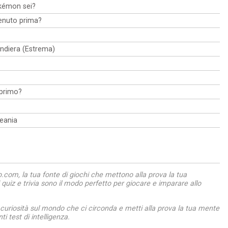
okémon sei?
enuto prima?
andiera (Estrema)
 primo?
ceania
com, la tua fonte di giochi che mettono alla prova la tua
ri quiz e trivia sono il modo perfetto per giocare e imparare allo
 curiosità sul mondo che ci circonda e metti alla prova la tua mente
ti test di intelligenza.