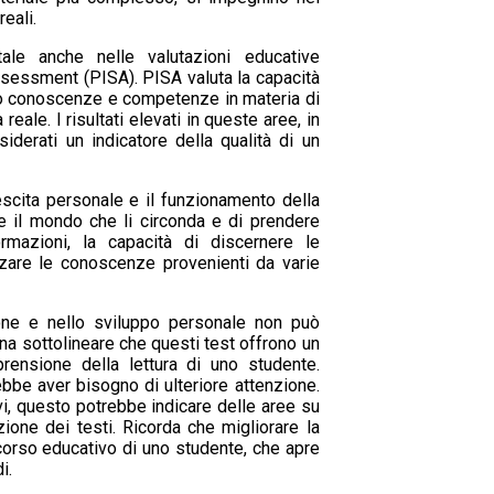
eali.
le anche nelle valutazioni educative
ssessment (PISA). PISA valuta la capacità
loro conoscenze e competenze in materia di
reale. I risultati elevati in queste aree, in
iderati un indicatore della qualità di un
escita personale e il funzionamento della
ire il mondo che li circonda e di prendere
rmazioni, la capacità di discernere le
tizzare le conoscenze provenienti da varie
ione e nello sviluppo personale non può
na sottolineare che questi test offrono un
rensione della lettura di uno studente.
ebbe aver bisogno di ulteriore attenzione.
vi, questo potrebbe indicare delle aree su
ione dei testi. Ricorda che migliorare la
orso educativo di uno studente, che apre
i.