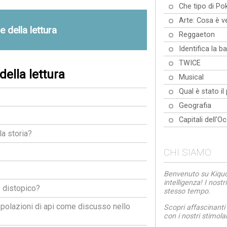
Che tipo di P
Arte: Cosa è v
e della lettura
Reggaeton
Identifica la b
TWICE
ella lettura
Musical
Qual è stato il
Geografia
Capitali dell'O
a storia?
CHI SIAMO
Benvenuto su Kiquo.
intelligenza! I nost
o distopico?
stesso tempo.
popolazioni di api come discusso nello
Scopri affascinanti
con i nostri stimolan